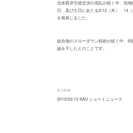
ズ
を
北米西岸労使交渉の混乱が続く中、現地
t
代
e
日、及び土日にあたる2/12（木）、14
行
r
を発表しました。
し
ま
す
組合側のスローダウン戦術が続く中、5
。
論を下したとのことです。
国
際
規
格
と
Ｉ
投
前の投稿
Ｔ
化
2015/02/12 KAU ショートニュース
稿
で
ナ
エ
キ
ビ
ス
ゲ
パ