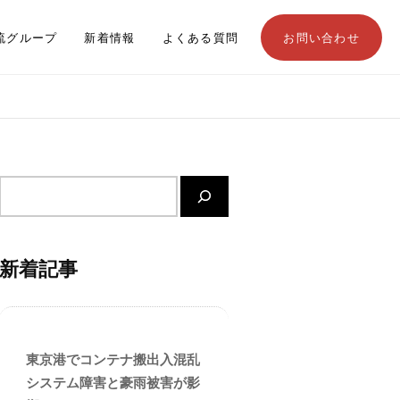
流グループ
新着情報
よくある質問
お問い合わせ
サ
イ
ト
内
新着記事
検
索
東京港でコンテナ搬出入混乱
システム障害と豪雨被害が影