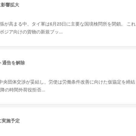
に影響拡大
張が高まる中、タイ軍は6月23日に主要な国境検問所を閉鎖。 こ
ジア向けの貨物の新規ブッ...
ト通告を解除
5回中央団体交渉が妥結し、労使は労働条件改善に向けた仮協定を締結
降の時間外荷役拒否...
に実施予定