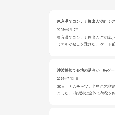
レ
イ
タ
東京港でコンテナ搬出入混乱 シ
ー
ズ
2025年9月17日
～
東京港でコンテナ搬出入に支障が
ミナルが被害を受けた。 ゲート前
津波警報で各地の港湾が一時ゲー
2025年7月31日
30日、カムチャツカ半島沖の地
ました。 横浜港は全体で荷役を停