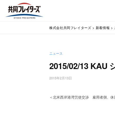
コ
式
ン
会
テ
社
株
ン
通
共
株式会社共同フレイターズ
>
新着情報
>
関
ツ
式
同
業
へ
会
フ
務
ス
代
レ
社
キ
行
イ
ニュース
ッ
共
・
プ
タ
2015/02/13 K
同
輸
ー
入
フ
ズ
手
2015年2月13日
b
レ
続
y
・
イ
w
輸
p
＜北米西岸港湾労使交渉 雇用者側、休
タ
出
m
手
ー
a
続
s