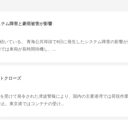
ステム障害と豪雨被害が影響
続いている。 青海公共埠頭で8日に発生したシステム障害の影響が
では車両が長時間待機し、...
トクローズ
震を受けて発令された津波警報により、国内の主要港湾では荷役作
止。東京港ではコンテナの受け...