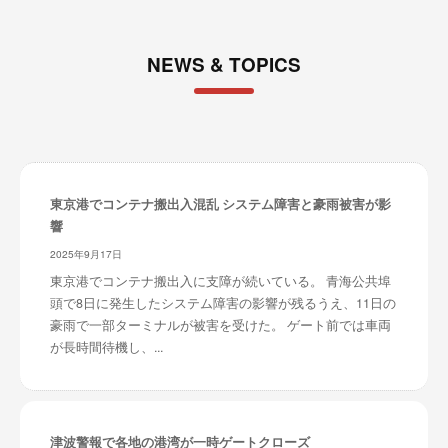
NEWS & TOPICS
東京港でコンテナ搬出入混乱 システム障害と豪雨被害が影
響
2025年9月17日
東京港でコンテナ搬出入に支障が続いている。 青海公共埠
頭で8日に発生したシステム障害の影響が残るうえ、11日の
豪雨で一部ターミナルが被害を受けた。 ゲート前では車両
が長時間待機し、...
津波警報で各地の港湾が一時ゲートクローズ