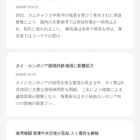
2025年7月31日
30日、カムチャツカ半島沖の地震を受けて発令された津波
警報により、国内の主要港湾では荷役作業が一時停止さ
れ、対応に追われました。 横浜港は全体で荷役を停止。東
京港ではコンテナの受け...
タイ・カンボジア国境封鎖 物流に影響拡大
2025年7月1日
タイとカンボジアの国境を巡る緊張が高まる中、タイ軍は6
月23日に主要な国境検問所を閉鎖。 これにより陸路による
越境貿易が困難となり、海運各社はタイ経由カンボジア向
けの貨物の新規ブッ...
港湾春闘 港運中央労使が妥結 スト通告を解除