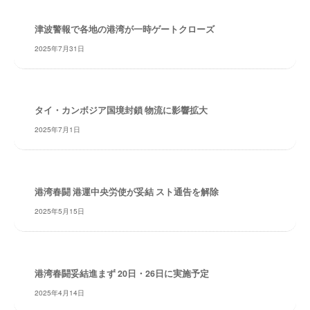
・
安
津波警報で各地の港湾が一時ゲートクローズ
全
2025年7月31日
・
経
験
・
タイ・カンボジア国境封鎖 物流に影響拡大
実
2025年7月1日
績
・
信
頼
港湾春闘 港運中央労使が妥結 スト通告を解除
～
2025年5月15日
株
式
会
社
港湾春闘妥結進まず 20日・26日に実施予定
共
同
2025年4月14日
フ