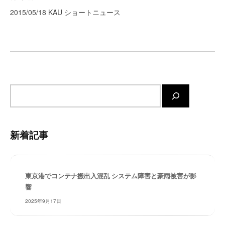
ゲ
ー
2015/05/18 KAU ショートニュース
ト
ー
が
シ
サ
ョ
ポ
ン
ー
ト
サ
し
ま
イ
す
ト
。
内
新着記事
正
検
確
索
・
迅
東京港でコンテナ搬出入混乱 システム障害と豪雨被害が影
速
響
・
2025年9月17日
安
心