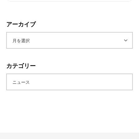
レ
イ
タ
アーカイブ
ー
ズ
ア
～
ー
カテゴリー
カ
ニュース
イ
ブ