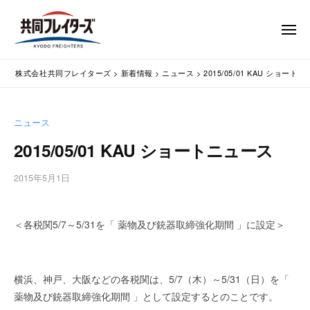
コ
式
会
ン
メ
社
テ
ニ
ュ
共
株
ン
通
ー
同
株式会社共同フレイターズ
>
新着情報
>
ニュース
>
2015/05/01 KAU ショート
ツ
関
式
フ
業
へ
会
レ
務
ス
社
ニュース
イ
代
キ
共
タ
行
2015/05/01 KAU ショートニュース
ッ
同
・
ー
プ
輸
ズ
フ
2015年5月1日
b
入
レ
y
手
w
イ
続
＜各税関5/7～5/31を「 薬物及び銃器取締強化期間 」に設定＞
p
タ
・
m
ー
輸
a
出
s
ズ
横浜、神戸、大阪などの各税関は、5/7（木）～5/31（日）を「
手
t
薬物及び銃器取締強化期間 」として設定するとのことです。
続
e