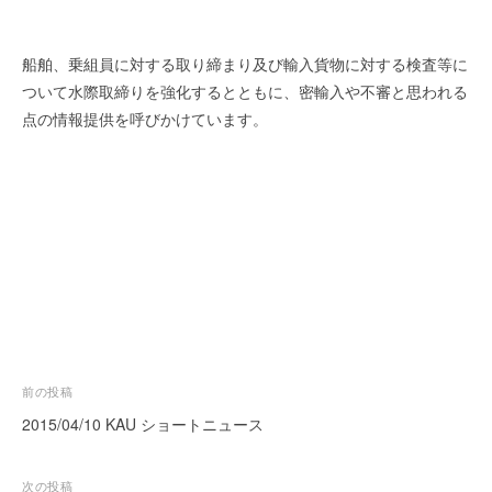
を
r
代
行
船舶、乗組員に対する取り締まり及び輸入貨物に対する検査等に
し
ついて水際取締りを強化するとともに、密輸入や不審と思われる
ま
点の情報提供を呼びかけています。
す
。
国
際
規
格
と
Ｉ
Ｔ
化
で
投
前の投稿
エ
稿
2015/04/10 KAU ショートニュース
キ
ナ
ス
ビ
次の投稿
パ