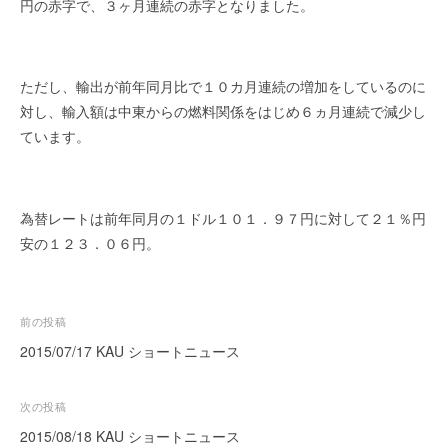
円の赤字で、３ヶ月連続の赤字となりました。
を
r
代
行
し
ただし、輸出が前年同月比で１０カ月連続の増加をしているのに
ま
対し、輸入額は中東からの燃料関係をはじめ６ヵ月連続で減少し
す
ています。
。
国
際
規
為替レートは前年同月の１ドル１０１．９７円に対して２１％円
格
安の１２３．０６円。
と
Ｉ
Ｔ
投
前の投稿
化
稿
2015/07/17 KAU ショートニュース
で
ナ
エ
キ
ビ
次の投稿
ス
ゲ
2015/08/18 KAU ショートニュース
パ