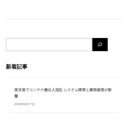
ー
ー
シ
ト
が
ョ
サ
ン
ポ
ー
サ
ト
イ
し
ト
ま
内
す
新着記事
検
。
索
正
確
東京港でコンテナ搬出入混乱 システム障害と豪雨被害が影
・
響
迅
速
2025年9月17日
・
安
心