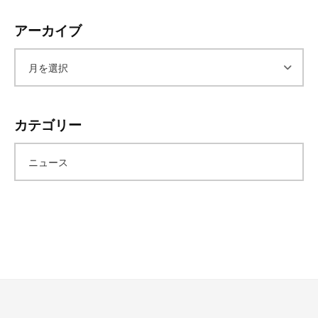
レ
アーカイブ
イ
タ
ー
ア
ズ
～
ー
カテゴリー
カ
ニュース
イ
ブ