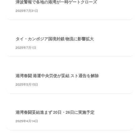
津波警報で各地の港湾が一時ゲートクローズ
・
安
2025年7月31日
全
・
経
験
タイ・カンボジア国境封鎖 物流に影響拡大
・
2025年7月1日
実
績
・
信
港湾春闘 港運中央労使が妥結 スト通告を解除
頼
2025年5月15日
～
株
式
会
港湾春闘妥結進まず 20日・26日に実施予定
社
2025年4月14日
共
同
フ