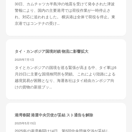
30日、カムチャツカ半島沖の地震を受けて発令された津波
警報により、国内の主要港湾では荷役作業が一時停止さ
れ、対応に追われました。 横浜港は全体で荷役を停止。東
京港ではコンテナの受け...
タイ・カンボジア国境封鎖 物流に影響拡大
2025年7月1日
タイとカンボジアの国境を巡る緊張が高まる中、タイ軍は6
月23日に主要な国境検問所を閉鎖。 これにより陸路による
越境貿易が困難となり、海運各社はタイ経由カンボジア向
けの貨物の新規ブッ...
港湾春闘 港運中央労使が妥結 スト通告を解除
2025年5月15日
2025年の港湾春闘は14日、第5回中央団体交渉が妥結し、