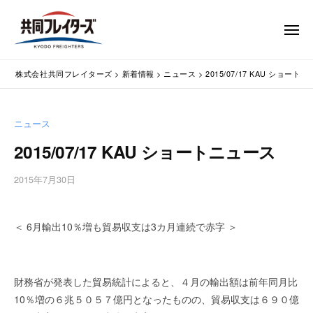
コ
式
会
ン
メ
社
テ
ニ
ュ
共
株
ン
通
ー
同
株式会社共同フレイターズ
>
新着情報
>
ニュース
>
2015/07/17 KAU ショート
ツ
関
式
フ
業
へ
会
レ
務
ス
社
ニュース
イ
代
キ
共
タ
行
2015/07/17 KAU ショートニュース
ッ
同
・
ー
プ
輸
ズ
フ
2015年7月30日
b
入
レ
y
手
w
イ
続
＜ 6月輸出10％増も貿易収支は3カ月連続で赤字 ＞
p
タ
・
m
ー
輸
a
出
s
ズ
財務省が発表した貿易統計によると、４月の輸出額は前年同月比
手
t
10％増の６兆５０５７億円となったものの、貿易収支は６９０億
続
e