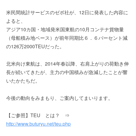
を
r
代
米民間統計サービスのゼボ社が、12日に発表した内容に
行
よると、
し
アジア10カ国・地域発米国東航の10月コンテナ貨物量
ま
す
（母船積み地ベース）が前年同期比６．６パーセント減
。
の126万2000TEUだった。
国
際
北米向け東航は、2014年春以降、右肩上がりの荷動き伸
規
長が続いてきたが、主力の中国積みが急減したことが響
格
と
いたかたちだ。
Ｉ
Ｔ
今後の動向をみまもり、ご案内してまいります。
化
で
エ
【ご参照】TEU とは？ ⇒
キ
http://www.buturyu.net/teu.php
ス
パ