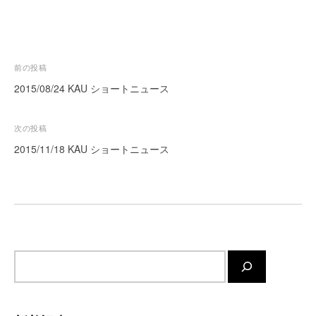
ー
ト
が
サ
投
前の投稿
ポ
稿
2015/08/24 KAU ショートニュース
ー
ナ
ト
ビ
し
次の投稿
ま
ゲ
2015/11/18 KAU ショートニュース
す
ー
。
シ
正
ョ
確
ン
・
迅
速
サ
・
イ
安
ト
心
内