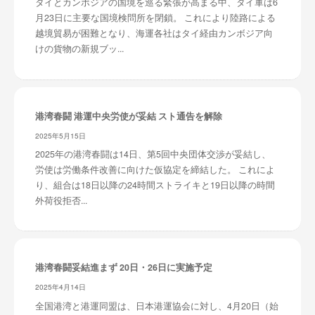
タイとカンボジアの国境を巡る緊張が高まる中、タイ軍は6
月23日に主要な国境検問所を閉鎖。 これにより陸路による
越境貿易が困難となり、海運各社はタイ経由カンボジア向
けの貨物の新規ブッ...
港湾春闘 港運中央労使が妥結 スト通告を解除
2025年5月15日
2025年の港湾春闘は14日、第5回中央団体交渉が妥結し、
労使は労働条件改善に向けた仮協定を締結した。 これによ
り、組合は18日以降の24時間ストライキと19日以降の時間
外荷役拒否...
港湾春闘妥結進まず 20日・26日に実施予定
2025年4月14日
全国港湾と港運同盟は、日本港運協会に対し、4月20日（始