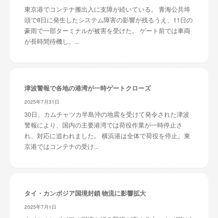
東京港でコンテナ搬出入に支障が続いている。 青海公共埠
頭で8日に発生したシステム障害の影響が残るうえ、11日の
豪雨で一部ターミナルが被害を受けた。 ゲート前では車両
が長時間待機し、...
津波警報で各地の港湾が一時ゲートクローズ
2025年7月31日
30日、カムチャツカ半島沖の地震を受けて発令された津波
警報により、国内の主要港湾では荷役作業が一時停止さ
れ、対応に追われました。 横浜港は全体で荷役を停止。東
京港ではコンテナの受け...
タイ・カンボジア国境封鎖 物流に影響拡大
2025年7月1日