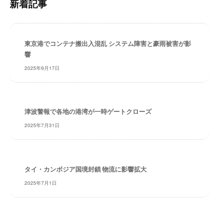
新着記事
・
検
安
索
全
・
東京港でコンテナ搬出入混乱 システム障害と豪雨被害が影
経
響
験
2025年9月17日
・
実
績
・
津波警報で各地の港湾が一時ゲートクローズ
信
2025年7月31日
頼
～
株
式
タイ・カンボジア国境封鎖 物流に影響拡大
会
2025年7月1日
社
共
同
フ