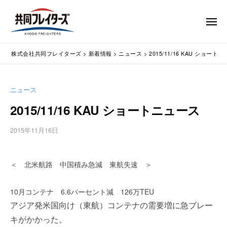
コ
式
会
ン
メ
社
テ
ニ
ュ
共
株
ン
通
ー
同
株式会社共同フレイターズ
>
新着情報
>
ニュース
>
2015/11/16 KAU ショート
ツ
関
式
フ
業
へ
会
レ
務
ス
社
ニュース
イ
代
キ
共
タ
行
2015/11/16 KAU ショートニュース
ッ
同
・
ー
プ
輸
ズ
フ
2015年11月16日
b
入
レ
y
手
w
イ
続
＜ 北米航路 中国積み急減 東航失速 ＞
p
タ
・
m
ー
輸
a
10月コンテナ 6.6パーセント減 126万TEU
出
s
ズ
アジア発米国向け（東航）コンテナの需要増に急ブレー
手
t
キがかかった。
続
e