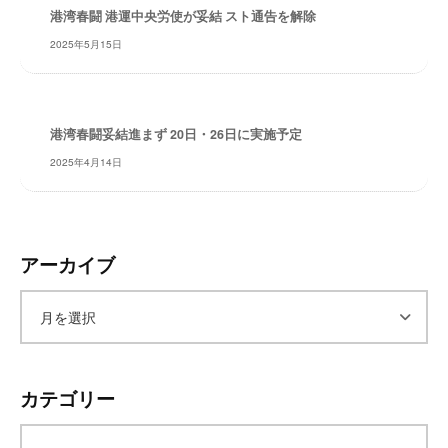
港湾春闘 港運中央労使が妥結 スト通告を解除
レ
イ
2025年5月15日
タ
ー
ズ
港湾春闘妥結進まず 20日・26日に実施予定
～
2025年4月14日
アーカイブ
ア
ー
カテゴリー
カ