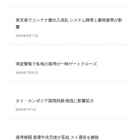
・
索
安
全
東京港でコンテナ搬出入混乱 システム障害と豪雨被害が影
・
響
経
2025年9月17日
験
・
実
績
津波警報で各地の港湾が一時ゲートクローズ
・
2025年7月31日
信
頼
～
株
タイ・カンボジア国境封鎖 物流に影響拡大
式
2025年7月1日
会
社
共
同
港湾春闘 港運中央労使が妥結 スト通告を解除
フ