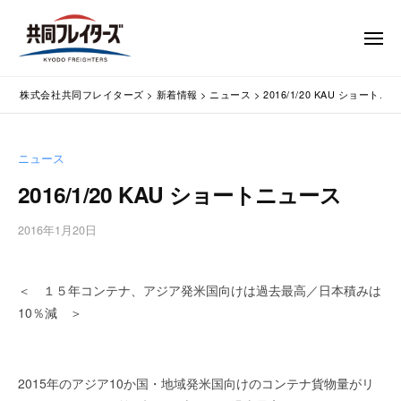
コ
式
会
ン
メ
社
テ
ニ
ュ
共
株
ン
通
ー
同
株式会社共同フレイターズ
>
新着情報
>
ニュース
>
2016/1/20 KAU ショートニ
ツ
関
式
フ
業
へ
会
レ
務
ス
社
ニュース
イ
代
キ
共
タ
行
2016/1/20 KAU ショートニュース
ッ
同
・
ー
プ
輸
ズ
フ
2016年1月20日
b
入
レ
y
手
w
イ
続
＜ １５年コンテナ、アジア発米国向けは過去最高／日本積みは
p
タ
・
m
10％減 ＞
ー
輸
a
出
s
ズ
手
t
2015年のアジア10か国・地域発米国向けのコンテナ貨物量がリ
続
e