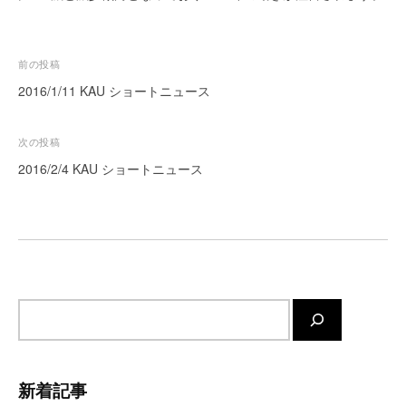
ー
ト
が
投
前の投稿
サ
稿
2016/1/11 KAU ショートニュース
ポ
ナ
ー
ビ
次の投稿
ト
し
ゲ
2016/2/4 KAU ショートニュース
ま
ー
す
シ
。
ョ
正
ン
確
・
サ
迅
速
イ
・
ト
安
内
新着記事
心
検