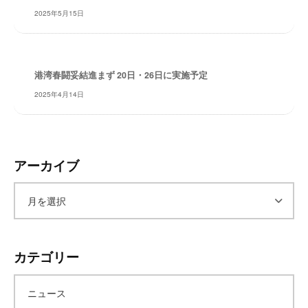
レ
2025年5月15日
イ
タ
ー
港湾春闘妥結進まず 20日・26日に実施予定
ズ
～
2025年4月14日
アーカイブ
ア
ー
カテゴリー
カ
ニュース