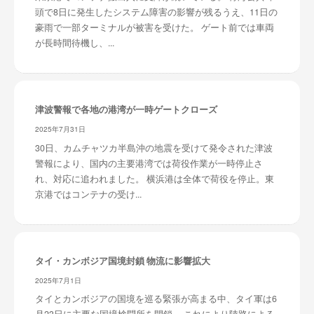
頭で8日に発生したシステム障害の影響が残るうえ、11日の
豪雨で一部ターミナルが被害を受けた。 ゲート前では車両
が長時間待機し、...
津波警報で各地の港湾が一時ゲートクローズ
2025年7月31日
30日、カムチャツカ半島沖の地震を受けて発令された津波
警報により、国内の主要港湾では荷役作業が一時停止さ
れ、対応に追われました。 横浜港は全体で荷役を停止。東
京港ではコンテナの受け...
タイ・カンボジア国境封鎖 物流に影響拡大
2025年7月1日
タイとカンボジアの国境を巡る緊張が高まる中、タイ軍は6