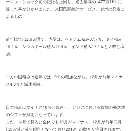
ーマン・ショック前の記録を上回り、過去最高の1477万TEUに
を
r
達した事が分かりました。米国民間統計サービス、ゼポの発表に
代
行
よるもの。
し
ま
す
前年比では2.6％増で、内訳は、ベトナム積み37.7％、タイ積み
。
19.1％、シンガポール積み17.4％、インド積み17.1％と大幅な増
国
加。
際
規
格
と
一方中国
積みは通年では1.9％の増加ながら、
12月が前年マイナ
Ｉ
ス4.3％と減速傾向。
Ｔ
化
で
日本積みはマイナス10％と低迷し、アジアにおける貨物の発送地
エ
のシフトが鮮明になっています。
キ
また、単月で見ると全体でも10月がマイナス、12月が前年同月
ス
比5％減と減少傾向となっており2016年の動きが注目されます。
パ