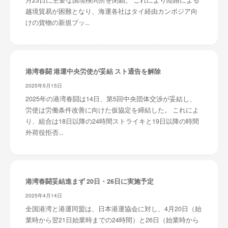
月23日に主要な国境検問所を閉鎖。 これにより陸路による
越境貿易が困難となり、海運各社はタイ経由カンボジア向
けの貨物の新規ブッ...
港湾春闘 港運中央労使が妥結 スト通告を解除
2025年5月15日
2025年の港湾春闘は14日、第5回中央団体交渉が妥結し、
労使は労働条件改善に向けた仮協定を締結した。 これによ
り、組合は18日以降の24時間ストライキと19日以降の時間
外荷役拒否...
港湾春闘妥結進まず 20日・26日に実施予定
2025年4月14日
全国港湾と港運同盟は、日本港運協会に対し、4月20日（始
業時から翌21日始業時までの24時間）と26日（始業時から