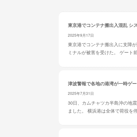
レ
イ
タ
東京港でコンテナ搬出入混乱 シ
ー
ズ
2025年9月17日
～
東京港でコンテナ搬出入に支障が
ミナルが被害を受けた。 ゲート前
津波警報で各地の港湾が一時ゲー
2025年7月31日
30日、カムチャツカ半島沖の地
ました。 横浜港は全体で荷役を停