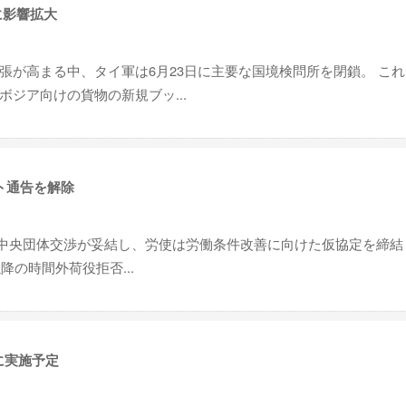
に影響拡大
張が高まる中、タイ軍は6月23日に主要な国境検問所を閉鎖。 こ
ジア向けの貨物の新規ブッ...
ト通告を解除
5回中央団体交渉が妥結し、労使は労働条件改善に向けた仮協定を締結
降の時間外荷役拒否...
に実施予定