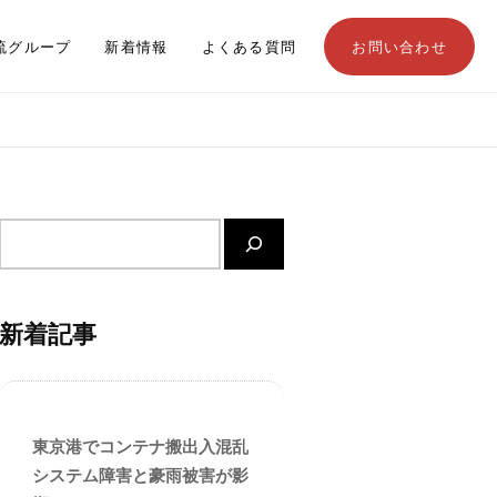
流グループ
新着情報
よくある質問
お問い合わせ
サ
イ
ト
内
新着記事
検
索
東京港でコンテナ搬出入混乱
システム障害と豪雨被害が影