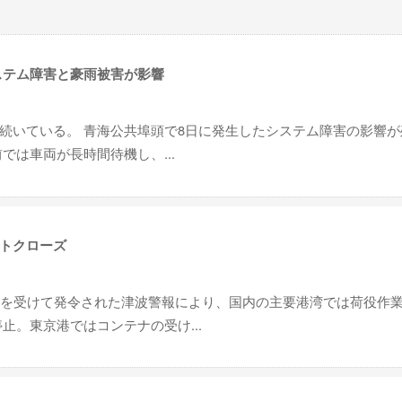
ステム障害と豪雨被害が影響
続いている。 青海公共埠頭で8日に発生したシステム障害の影響が
では車両が長時間待機し、...
トクローズ
震を受けて発令された津波警報により、国内の主要港湾では荷役作
止。東京港ではコンテナの受け...