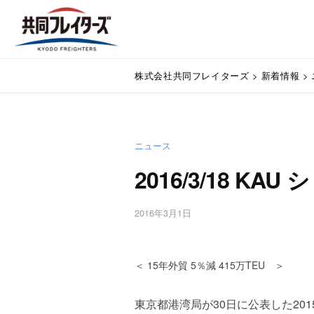
コ
式
ン
会
テ
社
株
ン
通
共
株式会社共同フレイターズ
>
新着情報
>
関
ツ
式
同
業
へ
会
フ
務
ス
代
レ
社
キ
行
イ
ニュース
ッ
共
・
プ
タ
2016/3/18 K
同
輸
ー
入
フ
ズ
手
2016年3月1日
b
レ
続
y
・
イ
w
輸
p
＜ 15年外貿 5％減 415万TEU ＞
タ
出
m
手
ー
a
東京都港湾局が30日に公表した201
続
s