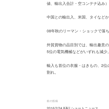
ズ
を
t
値、輸出入合計・空コンテナ込み）は、
代
e
行
r
中国との輸出入、米国、タイなどか
し
ま
す
08年秋のリーマン・ショックで落
。
国
外貿貨物の品目別では、輸出趣意の
際
5位の電気機械などがいずれも減少
規
格
と
輸入も首位の衣服・はきもの、2位
Ｉ
割れ。
Ｔ
化
で
エ
キ
投
前の投稿
ス
2016/2/24 KAU ショートニュース
パ