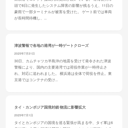
頭で8日に発生したシステム障害の影響が残るうえ、11日の
豪雨で一部ターミナルが被害を受けた。 ゲート前では車両
が長時間待機し、...
津波警報で各地の港湾が一時ゲートクローズ
2025年7月31日
30日、カムチャツカ半島沖の地震を受けて発令された津波
警報により、国内の主要港湾では荷役作業が一時停止さ
れ、対応に追われました。 横浜港は全体で荷役を停止。東
京港ではコンテナの受け...
タイ・カンボジア国境封鎖 物流に影響拡大
2025年7月1日
タイとカンボジアの国境を巡る緊張が高まる中、タイ軍は6