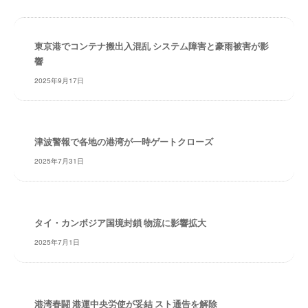
・
索
安
全
東京港でコンテナ搬出入混乱 システム障害と豪雨被害が影
・
響
経
2025年9月17日
験
・
実
績
津波警報で各地の港湾が一時ゲートクローズ
・
2025年7月31日
信
頼
～
株
タイ・カンボジア国境封鎖 物流に影響拡大
式
2025年7月1日
会
社
共
同
港湾春闘 港運中央労使が妥結 スト通告を解除
フ