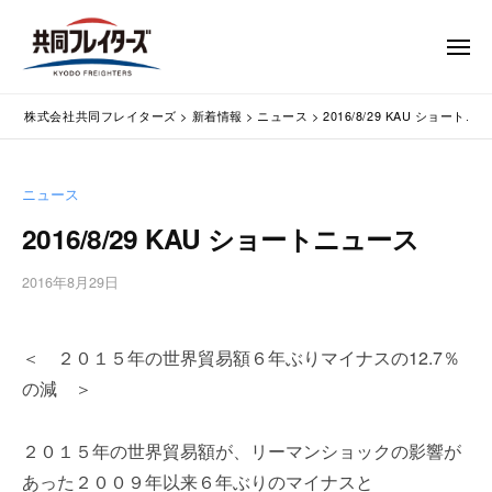
コ
式
会
ン
メ
社
テ
ニ
ュ
共
株
ン
通
ー
同
株式会社共同フレイターズ
>
新着情報
>
ニュース
>
2016/8/29 KAU ショートニ
ツ
関
式
フ
業
へ
会
レ
務
ス
社
ニュース
イ
代
キ
共
タ
行
2016/8/29 KAU ショートニュース
ッ
同
・
ー
プ
輸
ズ
フ
2016年8月29日
b
入
レ
y
手
w
イ
続
＜ ２０１５年の世界貿易額６年ぶりマイナスの12.7％
p
タ
・
m
の減 ＞
ー
輸
a
出
s
ズ
２０１５年の世界貿易額が、リーマンショックの影響が
手
t
続
e
あった２００９年以来６年ぶりのマイナスと