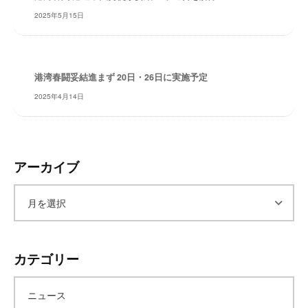
レ
2025年5月15日
イ
タ
ー
港湾春闘妥結進まず 20日・26日に実施予定
ズ
～
2025年4月14日
アーカイブ
ア
ー
カテゴリー
カ
ニュース