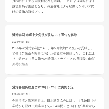
月23日に主要な国境検問所を閉鎖。 これにより陸路による
越境貿易が困難となり、海運各社はタイ経由カンボジア向
けの貨物の新規ブッ...
港湾春闘 港運中央労使が妥結 スト通告を解除
2025年5月15日
2025年の港湾春闘は14日、第5回中央団体交渉が妥結し、
労使は労働条件改善に向けた仮協定を締結した。 これによ
り、組合は18日以降の24時間ストライキと19日以降の時間
外荷役拒否...
港湾春闘妥結進まず 20日・26日に実施予定
2025年4月14日
全国港湾と港運同盟は、日本港運協会に対し、4月20日（始
業時から翌21日始業時までの24時間）と26日（始業時から