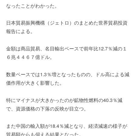
を
r
なったことがわかった。
代
行
日本貿易振興機構（ジェトロ）のまとめた世界貿易投資
し
ま
報告による。
す
。
金額は商品貿易、名目輸出ベースで前年比12.7％減の１
国
６兆４４６７億ドル。
際
規
格
数量ベースでは1.3％増となったものの、ドル高による減
と
価作用が大きく影響した。
Ｉ
Ｔ
特にマイナスが大きかったのが鉱物性燃料の40.3％減
化
で
で、資源価格の下落の反映が目立つ。
エ
キ
また中国の輸入額が18.4％減となり、経済減速の様子が
ス
貿易額からも伺える結果となった。
パ