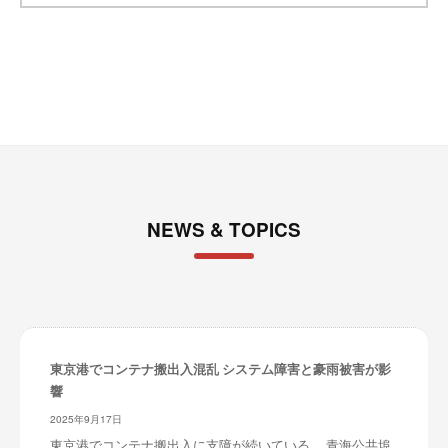
イ
ブ
NEWS & TOPICS
東京港でコンテナ搬出入混乱 システム障害と豪雨被害が影
響
2025年9月17日
東京港でコンテナ搬出入に支障が続いている。 青海公共埠