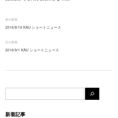
ー
ト
が
投
前の投稿
サ
稿
2016/8/19 KAU ショートニュース
ポ
ナ
ー
ビ
ト
次の投稿
し
ゲ
2016/9/1 KAU ショートニュース
ま
ー
す
シ
。
ョ
正
ン
確
・
迅
サ
速
イ
・
ト
安
内
新着記事
心
検