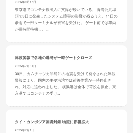
2025年9月17日
東京港でコンテナ搬出入に支障が続いている。 青海公共埠
頭で8日に発生したシステム障害の影響が残るうえ、11日の
豪雨で一部ターミナルが被害を受けた。 ゲート前では車両
が長時間待機し、...
津波警報で各地の港湾が一時ゲートクローズ
2025年7月31日
30日、カムチャツカ半島沖の地震を受けて発令された津波
警報により、国内の主要港湾では荷役作業が一時停止さ
れ、対応に追われました。 横浜港は全体で荷役を停止。東
京港ではコンテナの受け...
タイ・カンボジア国境封鎖 物流に影響拡大
2025年7月1日