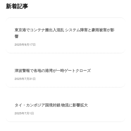
内
・
新着記事
検
安
全
索
・
経
東京港でコンテナ搬出入混乱 システム障害と豪雨被害が影
験
響
・
2025年9月17日
実
績
・
信
津波警報で各地の港湾が一時ゲートクローズ
頼
2025年7月31日
～
株
式
会
タイ・カンボジア国境封鎖 物流に影響拡大
社
2025年7月1日
共
同
フ