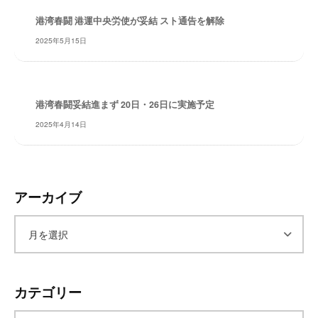
レ
港湾春闘 港運中央労使が妥結 スト通告を解除
イ
2025年5月15日
タ
ー
ズ
～
港湾春闘妥結進まず 20日・26日に実施予定
2025年4月14日
アーカイブ
ア
ー
カテゴリー
カ