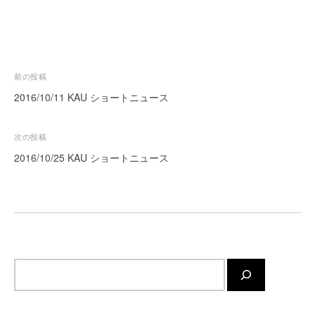
ー
ト
が
サ
投
前の投稿
ポ
稿
ー
2016/10/11 KAU ショートニュース
ト
ナ
し
ビ
次の投稿
ま
ゲ
2016/10/25 KAU ショートニュース
す
ー
。
正
シ
確
ョ
・
ン
迅
速
サ
・
イ
安
ト
心