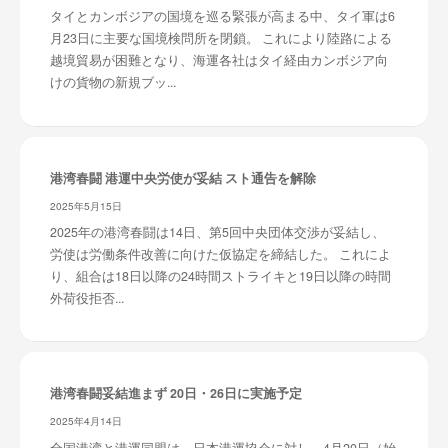
タイとカンボジアの国境を巡る緊張が高まる中、タイ軍は6
月23日に主要な国境検問所を閉鎖。 これにより陸路による
越境貿易が困難となり、海運各社はタイ経由カンボジア向
けの貨物の新規ブッ...
港湾春闘 港運中央労使が妥結 スト通告を解除
2025年5月15日
2025年の港湾春闘は14日、第5回中央団体交渉が妥結し、
労使は労働条件改善に向けた仮協定を締結した。 これによ
り、組合は18日以降の24時間ストライキと19日以降の時間
外荷役拒否...
港湾春闘妥結進まず 20日・26日に実施予定
2025年4月14日
全国港湾と港運同盟は、日本港運協会に対し、4月20日（始