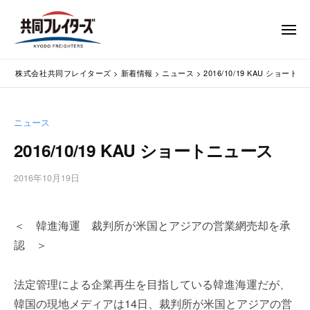
コ
式
会
ン
メ
社
テ
ニ
ュ
共
株
ン
通
ー
同
株式会社共同フレイターズ
>
新着情報
>
ニュース
>
2016/10/19 KAU ショート
ツ
関
式
フ
業
へ
会
レ
務
ス
社
ニュース
イ
代
キ
共
タ
行
2016/10/19 KAU ショートニュース
ッ
同
・
ー
プ
輸
ズ
フ
2016年10月19日
b
入
レ
y
手
w
イ
続
＜ 韓進海運 裁判所が米国とアジアの営業網売却を承
p
タ
・
m
認 ＞
ー
輸
a
出
s
ズ
法定管理による企業再生を目指している韓進海運だが、
手
t
続
e
韓国の現地メディアは14日、裁判所が米国とアジアの営