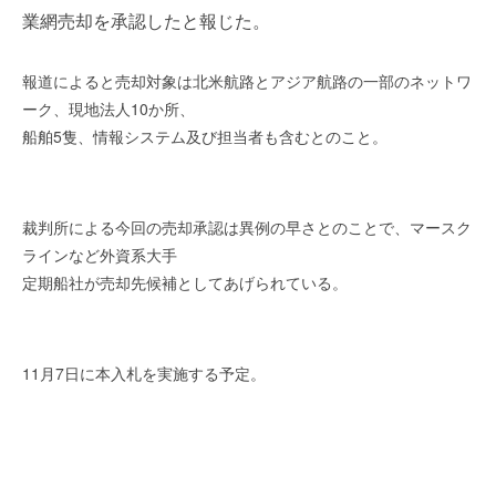
を
r
業網売却を承認したと報じた。
代
行
報道によると売却対象は北米航路とアジア航路の一部のネットワ
し
ーク、現地法人10か所、
ま
す
船舶5隻、情報システム及び担当者も含むとのこと。
。
国
際
裁判所による今回の売却承認は異例の早さとのことで、マースク
規
ラインなど外資系大手
格
定期船社が売却先候補としてあげられている。
と
Ｉ
Ｔ
化
11月7日に本入札を実施する予定。
で
エ
キ
ス
パ