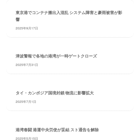
・
安
東京港でコンテナ搬出入混乱 システム障害と豪雨被害が影
全
響
・
2025年9月17日
経
験
・
実
津波警報で各地の港湾が一時ゲートクローズ
績
2025年7月31日
・
信
頼
～
タイ・カンボジア国境封鎖 物流に影響拡大
株
2025年7月1日
式
会
社
共
港湾春闘 港運中央労使が妥結 スト通告を解除
同
2025年5月15日
フ