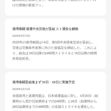
けの貨物の新規ブッ...
港湾春闘 港運中央労使が妥結 スト通告を解除
2025年5月15日
2025年の港湾春闘は14日、第5回中央団体交渉が妥結し、
労使は労働条件改善に向けた仮協定を締結した。 これによ
り、組合は18日以降の24時間ストライキと19日以降の時間
外荷役拒否...
港湾春闘妥結進まず 20日・26日に実施予定
2025年4月14日
全国港湾と港運同盟は、日本港運協会に対し、4月20日（始
業時から翌21日始業時までの24時間）と26日（始業時から
28日始業時までの48時間）の全国ストライキを通告した。