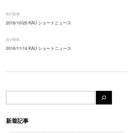
ー
ト
投
前の投稿
が
稿
2016/10/25 KAU ショートニュース
サ
ナ
ポ
ビ
次の投稿
ー
ゲ
ト
2016/11/14 KAU ショートニュース
し
ー
ま
シ
す
ョ
。
ン
正
確
サ
・
イ
迅
速
ト
・
内
新着記事
安
検
心
索