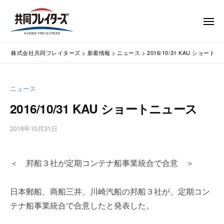
コ
式
会
ン
メ
社
テ
ニ
ュ
共
株
ン
通
ー
同
株式会社共同フレイターズ
>
新着情報
>
ニュース
>
2016/10/31 KAU ショート
ツ
関
式
フ
業
へ
会
レ
務
ス
社
ニュース
イ
代
キ
共
タ
行
2016/10/31 KAU ショートニュース
ッ
同
・
ー
プ
輸
ズ
フ
2016年10月31日
b
入
レ
y
手
w
イ
続
＜ 邦船３社が定期コンテナ船事業統合で合意 ＞
p
タ
・
m
ー
輸
a
日本郵船、商船三井、川崎汽船の邦船３社が、定期コン
出
s
ズ
テナ船事業統合で合意したと発表した。
手
t
続
e