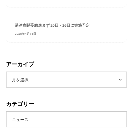
レ
イ
タ
港湾春闘妥結進まず 20日・26日に実施予定
ー
ズ
2025年4月14日
～
アーカイブ
ア
ー
カテゴリー
カ
ニュース
イ