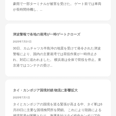
豪雨で一部ターミナルが被害を受けた。 ゲート前では車両
が長時間待機し、...
津波警報で各地の港湾が一時ゲートクローズ
2025年7月31日
30日、カムチャツカ半島沖の地震を受けて発令された津波
警報により、国内の主要港湾では荷役作業が一時停止さ
れ、対応に追われました。 横浜港は全体で荷役を停止。東
京港ではコンテナの受け...
タイ・カンボジア国境封鎖 物流に影響拡大
2025年7月1日
タイとカンボジアの国境を巡る緊張が高まる中、タイ軍は6
月23日に主要な国境検問所を閉鎖。 これにより陸路による
越境貿易が困難となり、海運各社はタイ経由カンボジア向