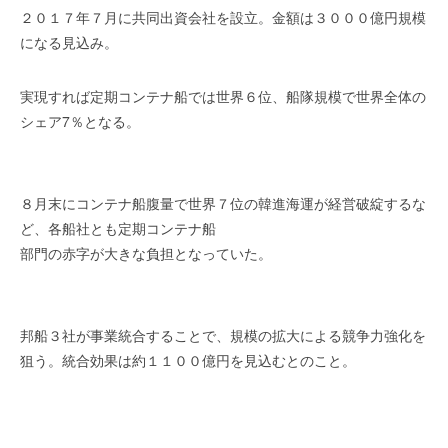
を
r
２０１７年７月に共同出資会社を設立。金額は３０００億円規模
代
になる見込み。
行
し
実現すれば定期コンテナ船では世界６位、船隊規模で世界全体の
ま
シェア7％となる。
す
。
国
際
８月末にコンテナ船腹量で世界７位の韓進海運が経営破綻するな
規
ど、各船社とも定期コンテナ船
格
部門の赤字が大きな負担となっていた。
と
Ｉ
Ｔ
化
邦船３社が事業統合することで、規模の拡大による競争力強化を
で
狙う。統合効果は約１１００億円を見込むとのこと。
エ
キ
ス
パ