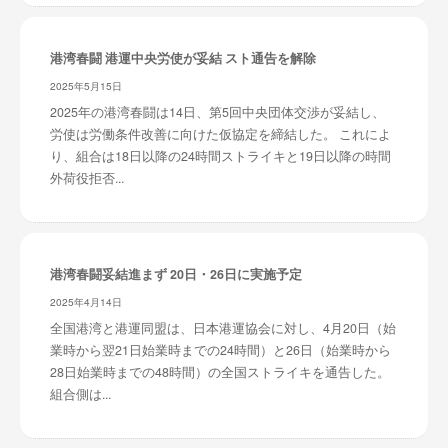
港湾春闘 港運中央労使が妥結 スト通告を解除
2025年5月15日
2025年の港湾春闘は14日、第5回中央団体交渉が妥結し、
労使は労働条件改善に向けた仮協定を締結した。 これによ
り、組合は18日以降の24時間ストライキと19日以降の時間
外荷役拒否...
港湾春闘妥結進まず 20日・26日に実施予定
2025年4月14日
全国港湾と港運同盟は、日本港運協会に対し、4月20日（始
業時から翌21日始業時までの24時間）と26日（始業時から
28日始業時までの48時間）の全国ストライキを通告した。
組合側は...