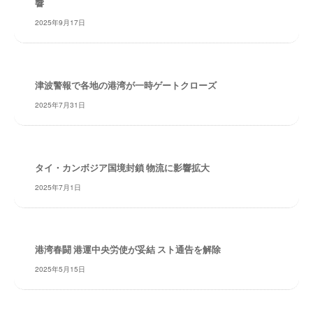
響
・
安
2025年9月17日
全
・
経
津波警報で各地の港湾が一時ゲートクローズ
験
・
2025年7月31日
実
績
・
信
タイ・カンボジア国境封鎖 物流に影響拡大
頼
2025年7月1日
～
株
式
会
港湾春闘 港運中央労使が妥結 スト通告を解除
社
2025年5月15日
共
同
フ