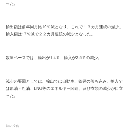
を
r
った。
代
行
し
輸出額は前年同月比10％減となり、これで１３カ月連続の減少。
ま
輸入額は17％減で２２カ月連続の減少となった。
す
。
国
際
数量ベースでは、輸出が1.4％、輸入が2.5％の減少。
規
格
と
減少の要因としては、輸出では自動車、鉄鋼の落ち込み、輸入で
Ｉ
は原油・粗油、LNG等のエネルギー関連、及び衣類の減少が目立
Ｔ
化
った。
で
エ
キ
ス
投
前の投稿
パ