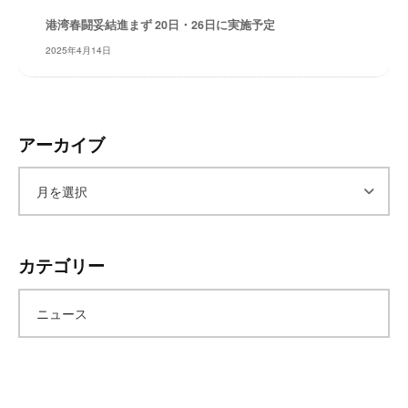
レ
港湾春闘妥結進まず 20日・26日に実施予定
イ
2025年4月14日
タ
ー
ズ
～
アーカイブ
ア
ー
カテゴリー
カ
ニュース
イ
ブ