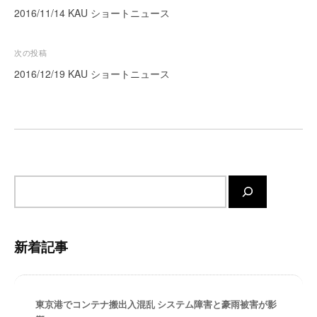
稿
2016/11/14 KAU ショートニュース
ー
ト
ナ
が
ビ
次の投稿
サ
ゲ
2016/12/19 KAU ショートニュース
ポ
ー
ー
シ
ト
し
ョ
ま
ン
す
。
サ
正
イ
確
ト
・
内
迅
新着記事
検
速
索
・
安
東京港でコンテナ搬出入混乱 システム障害と豪雨被害が影
心