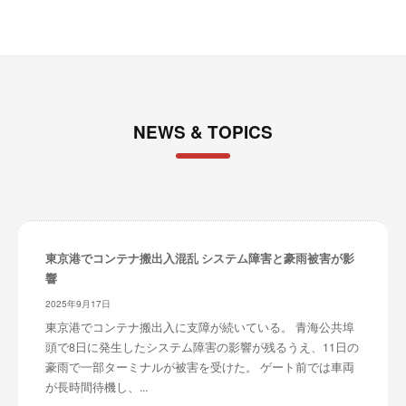
NEWS & TOPICS
東京港でコンテナ搬出入混乱 システム障害と豪雨被害が影
響
2025年9月17日
東京港でコンテナ搬出入に支障が続いている。 青海公共埠
頭で8日に発生したシステム障害の影響が残るうえ、11日の
豪雨で一部ターミナルが被害を受けた。 ゲート前では車両
が長時間待機し、...