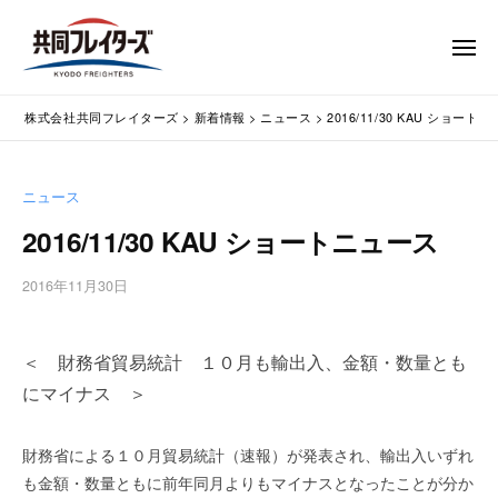
コ
式
会
ン
メ
社
テ
ニ
ュ
共
株
ン
通
ー
同
株式会社共同フレイターズ
>
新着情報
>
ニュース
>
2016/11/30 KAU ショート
ツ
関
式
フ
業
へ
会
レ
務
ス
社
ニュース
イ
代
キ
共
タ
行
2016/11/30 KAU ショートニュース
ッ
同
・
ー
プ
輸
ズ
フ
2016年11月30日
b
入
レ
y
手
w
イ
続
＜ 財務省貿易統計 １０月も輸出入、金額・数量とも
p
タ
・
m
にマイナス ＞
ー
輸
a
出
s
ズ
財務省による１０月貿易統計（速報）が発表され、輸出入いずれ
手
t
続
も金額・数量ともに前年同月よりもマイナスとなったことが分か
e