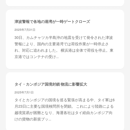
津波警報で各地の港湾が一時ゲートクローズ
2025年7月31日
30日、カムチャツカ半島沖の地震を受けて発令された津波
警報により、国内の主要港湾では荷役作業が一時停止さ
れ、対応に追われました。 横浜港は全体で荷役を停止。東
京港ではコンテナの受け...
タイ・カンボジア国境封鎖 物流に影響拡大
2025年7月1日
タイとカンボジアの国境を巡る緊張が高まる中、タイ軍は6
月23日に主要な国境検問所を閉鎖。 これにより陸路による
越境貿易が困難となり、海運各社はタイ経由カンボジア向
けの貨物の新規ブッ...