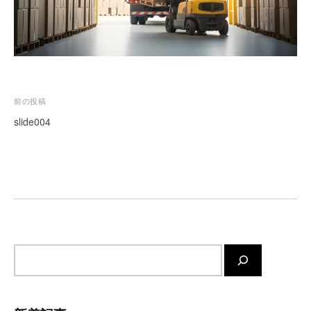
を
代
行
し
ま
す
投
。
前の投稿
国
稿
slide004
際
ナ
規
ビ
格
ゲ
と
Ｉ
ー
Ｔ
シ
化
ョ
で
サ
ン
エ
イ
キ
ト
ス
内
パ