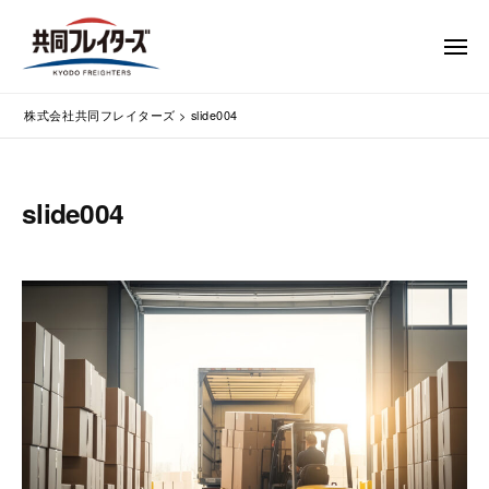
コ
式
会
ン
メ
社
テ
ニ
ュ
共
株
ン
通
ー
同
株式会社共同フレイターズ
>
slide004
ツ
関
式
フ
業
へ
会
レ
務
ス
社
イ
代
キ
slide004
共
タ
行
ッ
同
・
ー
プ
輸
ズ
フ
入
レ
手
イ
続
タ
・
ー
輸
出
ズ
手
続