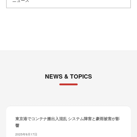
レ
イ
イ
タ
ブ
ー
ズ
～
NEWS & TOPICS
東京港でコンテナ搬出入混乱 システム障害と豪雨被害が影
響
2025年9月17日