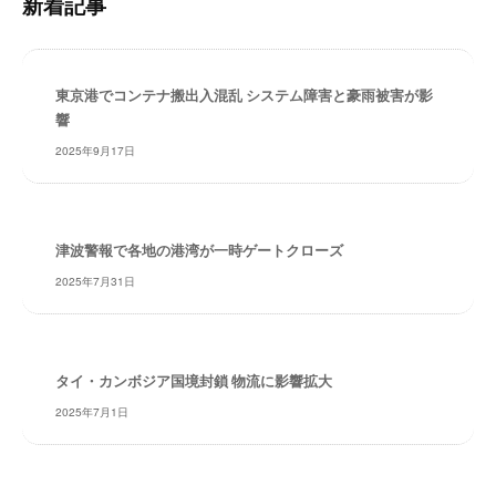
新着記事
検
ー
索
ト
が
東京港でコンテナ搬出入混乱 システム障害と豪雨被害が影
サ
響
ポ
ー
2025年9月17日
ト
し
ま
津波警報で各地の港湾が一時ゲートクローズ
す
。
2025年7月31日
正
確
・
迅
タイ・カンボジア国境封鎖 物流に影響拡大
速
2025年7月1日
・
安
心