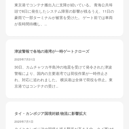
東京港でコンテナ搬出入に支障が続いている。 青海公共埠
頭で8日に発生したシステム障害の影響が残るうえ、11日の
豪雨で一部ターミナルが被害を受けた。 ゲート前では車両
が長時間待機し、...
津波警報で各地の港湾が一時ゲートクローズ
2025年7月31日
30日、カムチャツカ半島沖の地震を受けて発令された津波
警報により、国内の主要港湾では荷役作業が一時停止さ
れ、対応に追われました。 横浜港は全体で荷役を停止。東
京港ではコンテナの受け...
タイ・カンボジア国境封鎖 物流に影響拡大
2025年7月1日