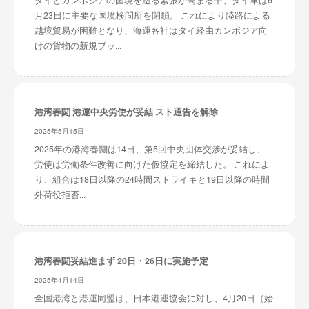
タイとカンボジアの国境を巡る緊張が高まる中、タイ軍は6
月23日に主要な国境検問所を閉鎖。 これにより陸路による
越境貿易が困難となり、海運各社はタイ経由カンボジア向
けの貨物の新規ブッ...
港湾春闘 港運中央労使が妥結 スト通告を解除
2025年5月15日
2025年の港湾春闘は14日、第5回中央団体交渉が妥結し、
労使は労働条件改善に向けた仮協定を締結した。 これによ
り、組合は18日以降の24時間ストライキと19日以降の時間
外荷役拒否...
港湾春闘妥結進まず 20日・26日に実施予定
2025年4月14日
全国港湾と港運同盟は、日本港運協会に対し、4月20日（始