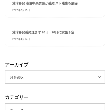
・
港湾春闘 港運中央労使が妥結 スト通告を解除
安
2025年5月15日
全
・
経
験
港湾春闘妥結進まず 20日・26日に実施予定
・
2025年4月14日
実
績
・
信
アーカイブ
頼
～
株
ア
式
会
ー
社
カテゴリー
共
カ
同
フ
ニュース