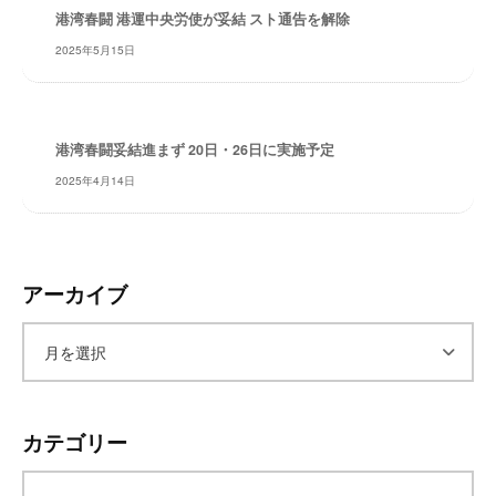
港湾春闘 港運中央労使が妥結 スト通告を解除
レ
イ
2025年5月15日
タ
ー
ズ
港湾春闘妥結進まず 20日・26日に実施予定
～
2025年4月14日
アーカイブ
ア
ー
カテゴリー
カ