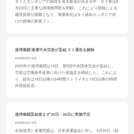
タイとカンボジアの国境を巡る緊張が高まる中、タイ軍は6
月23日に主要な国境検問所を閉鎖。 これにより陸路による
越境貿易が困難となり、海運各社はタイ経由カンボジア向
けの貨物の新規ブッ...
港湾春闘 港運中央労使が妥結 スト通告を解除
2025年5月15日
2025年の港湾春闘は14日、第5回中央団体交渉が妥結し、
労使は労働条件改善に向けた仮協定を締結した。 これによ
り、組合は18日以降の24時間ストライキと19日以降の時間
外荷役拒否...
港湾春闘妥結進まず 20日・26日に実施予定
2025年4月14日
全国港湾と港運同盟は、日本港運協会に対し、4月20日（始