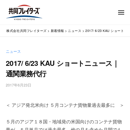
コ
式
会
ン
メ
社
テ
ニ
ュ
共
株
ン
通
ー
同
株式会社共同フレイターズ
>
新着情報
>
ニュース
>
2017/ 6/23 KAU ショ
ツ
関
式
フ
業
へ
会
レ
務
ス
社
ニュース
イ
代
キ
共
タ
行
2017/ 6/23 KAU ショートニュース｜
ッ
同
・
ー
プ
通関業務代行
輸
ズ
フ
入
レ
2017年6月23日
b
手
イ
y
続
タ
w
・
＜ アジア発北米向け ５月コンテナ貨物量過去最多に ＞
p
ー
輸
m
出
ズ
a
手
５月のアジア１８国・地域発の米国向けのコンテナ貨物
s
続
量が、５月単月では過去最多、他の月を含めた月間でも
t