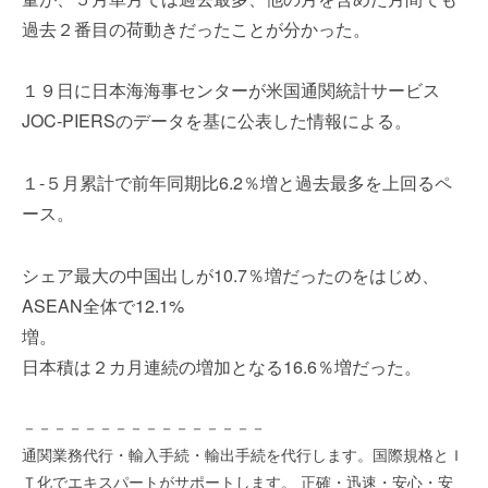
を
e
過去２番目の荷動きだったことが分かった。
代
r
行
し
１９日に日本海海事センターが米国通関統計サービス
ま
JOC-PIERSのデータを基に公表した情報による。
す
。
１-５月累計で前年同期比6.2％増と過去最多を上回るペ
国
際
ース。
規
格
シェア最大の中国出しが10.7％増だったのをはじめ、
と
ASEAN全体で12.1%
Ｉ
増。
Ｔ
化
日本積は２カ月連続の増加となる16.6％増だった。
で
エ
－－－－－－－－－－－－－－－－
キ
通関業務代行・輸入手続・輸出手続を代行します。国際規格とＩ
ス
Ｔ化でエキスパートがサポートします。 正確・迅速・安心・安
パ