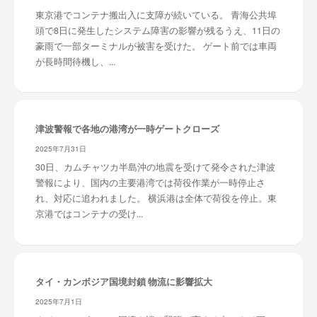
東京港でコンテナ搬出入に支障が続いている。 青海公共埠
頭で8日に発生したシステム障害の影響が残るうえ、11日の
豪雨で一部ターミナルが被害を受けた。 ゲート前では車両
が長時間待機し、...
津波警報で各地の港湾が一時ゲートクローズ
2025年7月31日
30日、カムチャツカ半島沖の地震を受けて発令された津波
警報により、国内の主要港湾では荷役作業が一時停止さ
れ、対応に追われました。 横浜港は全体で荷役を停止。東
京港ではコンテナの受け...
タイ・カンボジア国境封鎖 物流に影響拡大
2025年7月1日