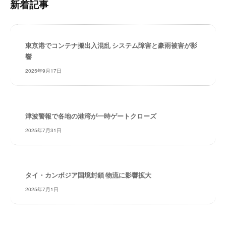
新着記事
・
検
安
索
全
・
東京港でコンテナ搬出入混乱 システム障害と豪雨被害が影
経
響
験
2025年9月17日
・
実
績
・
津波警報で各地の港湾が一時ゲートクローズ
信
2025年7月31日
頼
～
株
式
タイ・カンボジア国境封鎖 物流に影響拡大
会
社
2025年7月1日
共
同
フ