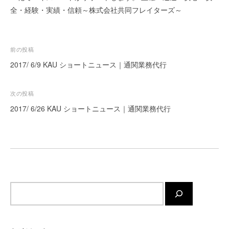
全・経験・実績・信頼～株式会社共同フレイターズ～
ー
ト
が
サ
投
前の投稿
ポ
稿
2017/ 6/9 KAU ショートニュース｜通関業務代行
ー
ナ
ト
ビ
し
次の投稿
ま
ゲ
2017/ 6/26 KAU ショートニュース｜通関業務代行
す
ー
。
シ
正
ョ
確
ン
・
迅
速
サ
・
イ
安
ト
心
内