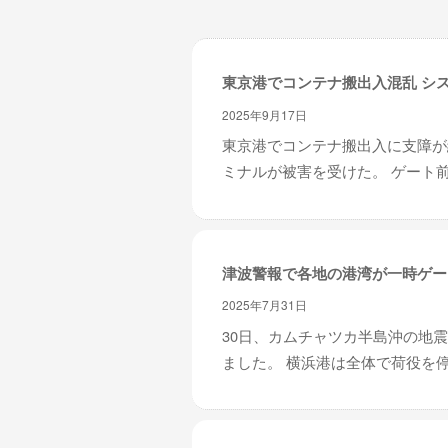
レ
イ
タ
東京港でコンテナ搬出入混乱 シ
ー
ズ
2025年9月17日
～
東京港でコンテナ搬出入に支障が
ミナルが被害を受けた。 ゲート前
津波警報で各地の港湾が一時ゲー
2025年7月31日
30日、カムチャツカ半島沖の地
ました。 横浜港は全体で荷役を停