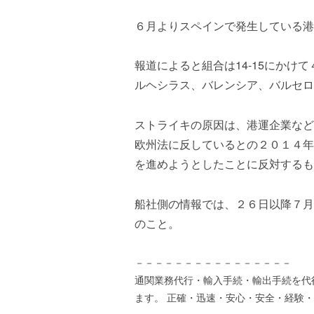
ズ
を
a
代
６月よりスペインで発生している港
s
行
t
し
e
報道によると組合は14-15にかけ
ま
r
ルヘシラス、バレンシア、バルセロ
す
。
国
ストライキの原因は、港運企業など
際
欧州法に反しているとの２０１４年
規
を進めようとしたことに反対するも
格
と
Ｉ
船社側の情報では、２６日以降７月
Ｔ
のこと。
化
で
－－－－－－－－－－－－－－－－
エ
キ
通関業務代行・輸入手続・輸出手続を代
ス
ます。 正確・迅速・安心・安全・経験
パ