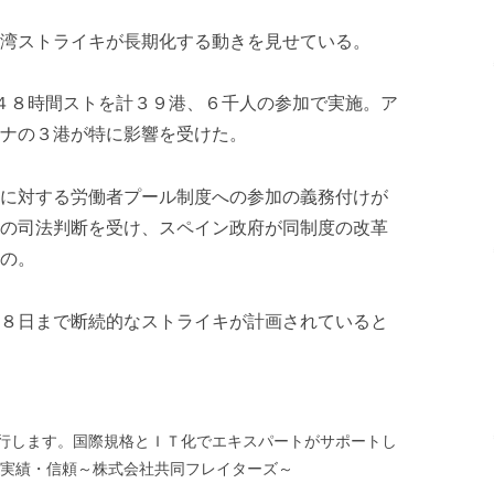
湾ストライキが長期化する動きを見せている。
て４８時間ストを計３９港、６千人の参加で実施。ア
ナの３港が特に影響を受けた。
に対する労働者プール制度への参加の義務付けが
の司法判断を受け、スペイン政府が同制度の改革
の。
８日まで断続的なストライキが計画されていると
行します。国際規格とＩＴ化でエキスパートがサポートし
・実績・信頼～株式会社共同フレイターズ～