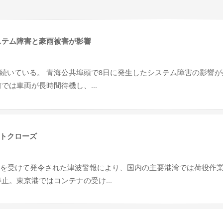
ステム障害と豪雨被害が影響
続いている。 青海公共埠頭で8日に発生したシステム障害の影響が
では車両が長時間待機し、...
トクローズ
震を受けて発令された津波警報により、国内の主要港湾では荷役作
止。東京港ではコンテナの受け...