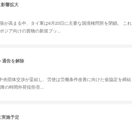
に影響拡大
張が高まる中、タイ軍は6月23日に主要な国境検問所を閉鎖。 こ
ジア向けの貨物の新規ブッ...
ト通告を解除
5回中央団体交渉が妥結し、労使は労働条件改善に向けた仮協定を締結
降の時間外荷役拒否...
に実施予定