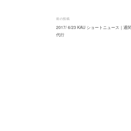
ー
ト
投
前の投稿
が
サ
2017/ 6/23 KAU ショートニュース｜通
稿
ポ
代行
ナ
ー
ト
ビ
し
ゲ
ま
す
ー
。
シ
正
ョ
確
・
ン
迅
速
・
安
心