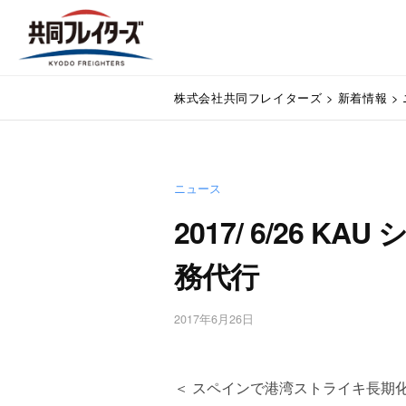
コ
式
ン
会
テ
社
株
ン
通
共
株式会社共同フレイターズ
>
新着情報
>
関
ツ
式
同
業
へ
会
フ
務
ス
代
レ
社
キ
行
イ
ニュース
ッ
共
・
プ
タ
2017/ 6/26 
同
輸
ー
入
フ
務代行
ズ
手
レ
続
・
イ
2017年6月26日
b
輸
y
タ
出
w
手
ー
p
＜ スペインで港湾ストライキ長期
続
m