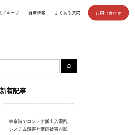
流グループ
新着情報
よくある質問
お問い合わせ
サ
イ
ト
内
新着記事
検
索
東京港でコンテナ搬出入混乱
システム障害と豪雨被害が影