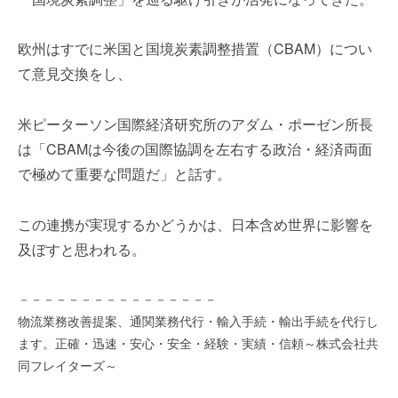
を
e
代
r
欧州はすでに米国と国境炭素調整措置（CBAM）につい
行
し
て意見交換をし、
ま
す
米ピーターソン国際経済研究所のアダム・ポーゼン所長
。
は「CBAMは今後の国際協調を左右する政治・経済両面
国
際
で極めて重要な問題だ」と話す。
規
格
この連携が実現するかどうかは、日本含め世界に影響を
と
及ぼすと思われる。
Ｉ
Ｔ
化
－－－－－－－－－－－－－－－－
で
物流業務改善提案、通関業務代行・輸入手続・輸出手続を代行し
エ
ます。正確・迅速・安心・安全・経験・実績・信頼～株式会社共
キ
同フレイターズ～
ス
パ