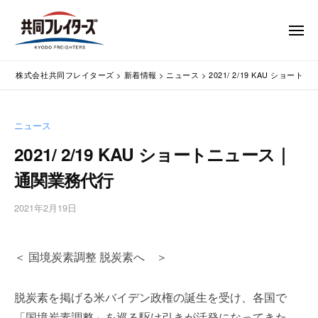
コ
式
会
ン
メ
社
テ
ニ
ュ
共
株
ン
通
ー
同
株式会社共同フレイターズ
>
新着情報
>
ニュース
>
2021/ 2/19 KAU ショ
ツ
関
式
フ
業
へ
会
レ
務
ス
社
ニュース
イ
代
キ
共
タ
行
2021/ 2/19 KAU ショートニュース｜
ッ
同
・
ー
プ
通関業務代行
輸
ズ
フ
入
レ
2021年2月19日
b
手
イ
y
続
タ
w
・
＜ 国境炭素調整 脱炭素へ ＞
p
ー
輸
m
出
ズ
a
手
脱炭素を掲げる米バイデン政権の誕生を受け、各国で
s
続
「国境炭素調整」を巡る駆け引きが活発になってきた。
t