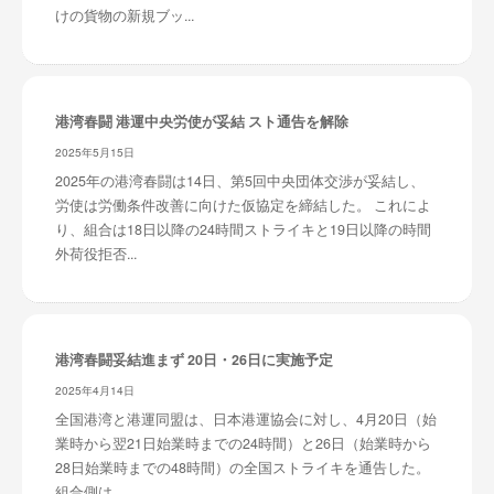
けの貨物の新規ブッ...
港湾春闘 港運中央労使が妥結 スト通告を解除
2025年5月15日
2025年の港湾春闘は14日、第5回中央団体交渉が妥結し、
労使は労働条件改善に向けた仮協定を締結した。 これによ
り、組合は18日以降の24時間ストライキと19日以降の時間
外荷役拒否...
港湾春闘妥結進まず 20日・26日に実施予定
2025年4月14日
全国港湾と港運同盟は、日本港運協会に対し、4月20日（始
業時から翌21日始業時までの24時間）と26日（始業時から
28日始業時までの48時間）の全国ストライキを通告した。
組合側は...