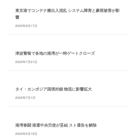
・
安
東京港でコンテナ搬出入混乱 システム障害と豪雨被害が影
全
響
・
2025年9月17日
経
験
・
実
津波警報で各地の港湾が一時ゲートクローズ
績
2025年7月31日
・
信
頼
～
タイ・カンボジア国境封鎖 物流に影響拡大
株
2025年7月1日
式
会
社
共
港湾春闘 港運中央労使が妥結 スト通告を解除
同
2025年5月15日
フ