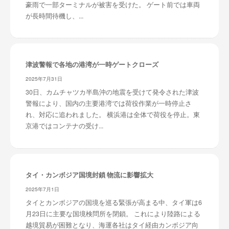
豪雨で一部ターミナルが被害を受けた。 ゲート前では車両
が長時間待機し、...
津波警報で各地の港湾が一時ゲートクローズ
2025年7月31日
30日、カムチャツカ半島沖の地震を受けて発令された津波
警報により、国内の主要港湾では荷役作業が一時停止さ
れ、対応に追われました。 横浜港は全体で荷役を停止。東
京港ではコンテナの受け...
タイ・カンボジア国境封鎖 物流に影響拡大
2025年7月1日
タイとカンボジアの国境を巡る緊張が高まる中、タイ軍は6
月23日に主要な国境検問所を閉鎖。 これにより陸路による
越境貿易が困難となり、海運各社はタイ経由カンボジア向