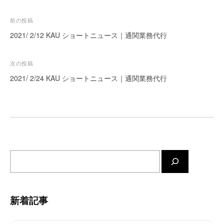
ー
投
前の投稿
ト
が
稿
2021/ 2/12 KAU ショートニュース｜通関業務代行
サ
ナ
ポ
ビ
次の投稿
ー
ゲ
2021/ 2/24 KAU ショートニュース｜通関業務代行
ト
ー
し
ま
シ
す
ョ
。
ン
正
確
サ
・
イ
迅
ト
速
内
・
新着記事
安
検
心
索