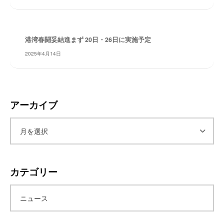
レ
イ
タ
港湾春闘妥結進まず 20日・26日に実施予定
ー
2025年4月14日
ズ
～
アーカイブ
ア
ー
カテゴリー
カ
ニュース
イ