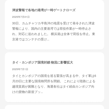
津波警報で各地の港湾が一時ゲートクローズ
2025年7月31日
30日、カムチャツカ半島沖の地震を受けて発令された津波
警報により、国内の主要港湾では荷役作業が一時停止さ
れ、対応に追われました。 横浜港は全体で荷役を停止。東
京港ではコンテナの受け...
タイ・カンボジア国境封鎖 物流に影響拡大
2025年7月1日
タイとカンボジアの国境を巡る緊張が高まる中、タイ軍は6
月23日に主要な国境検問所を閉鎖。 これにより陸路による
越境貿易が困難となり、海運各社はタイ経由カンボジア向
けの貨物の新規ブッ...