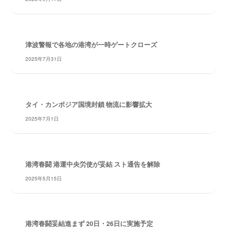
・
安
全
・
津波警報で各地の港湾が一時ゲートクローズ
経
2025年7月31日
験
・
実
績
タイ・カンボジア国境封鎖 物流に影響拡大
・
2025年7月1日
信
頼
～
株
港湾春闘 港運中央労使が妥結 スト通告を解除
式
2025年5月15日
会
社
共
同
港湾春闘妥結進まず 20日・26日に実施予定
フ