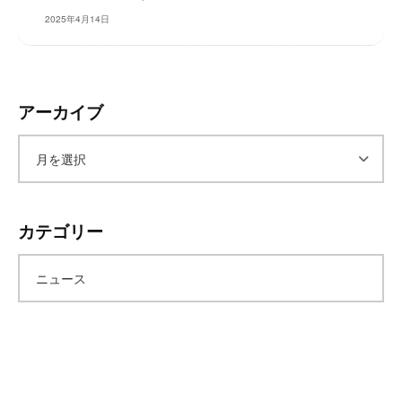
レ
2025年4月14日
イ
タ
ー
ズ
アーカイブ
～
ア
ー
カテゴリー
カ
ニュース
イ
ブ