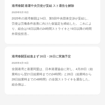
港湾春闘 港運中央労使が妥結 スト通告を解除
2025年5月15日
2025年の港湾春闘は14日、第5回中央団体交渉が妥結し、
労使は労働条件改善に向けた仮協定を締結した。 これによ
り、組合は18日以降の24時間ストライキと19日以降の時間
外荷役拒否...
港湾春闘妥結進まず 20日・26日に実施予定
2025年4月14日
全国港湾と港運同盟は、日本港運協会に対し、4月20日（始
業時から翌21日始業時までの24時間）と26日（始業時から
28日始業時までの48時間）の全国ストライキを通告した。
組合側は...