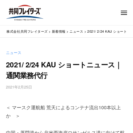
コ
式
会
ン
メ
社
テ
ニ
ュ
共
株
ン
通
ー
同
株式会社共同フレイターズ
>
新着情報
>
ニュース
>
2021/ 2/24 KAU ショ
ツ
関
式
フ
業
へ
会
レ
務
ス
社
ニュース
イ
代
キ
共
タ
行
2021/ 2/24 KAU ショートニュース｜
ッ
同
・
ー
プ
通関業務代行
輸
ズ
フ
入
レ
2021年2月25日
b
手
イ
y
続
タ
w
・
＜ マースク運航船 荒天によるコンテナ流出100本以上
p
ー
輸
m
出
か ＞
ズ
a
手
s
続
中国・厦門港から北米西海岸ロサンゼルス港に向けて航
t