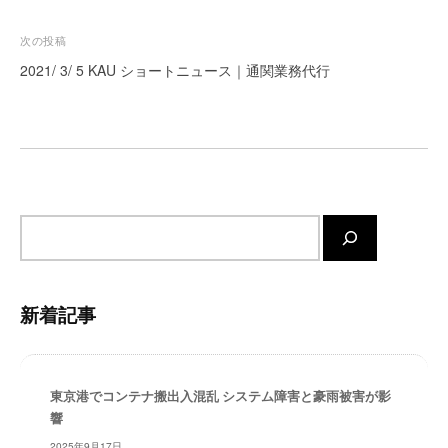
ナ
ー
ビ
次の投稿
ト
ゲ
が
2021/ 3/ 5 KAU ショートニュース｜通関業務代行
サ
ー
ポ
シ
ー
ョ
ト
ン
し
ま
サ
す
。
イ
正
ト
確
内
新着記事
・
検
迅
索
速
・
東京港でコンテナ搬出入混乱 システム障害と豪雨被害が影
安
響
心
2025年9月17日