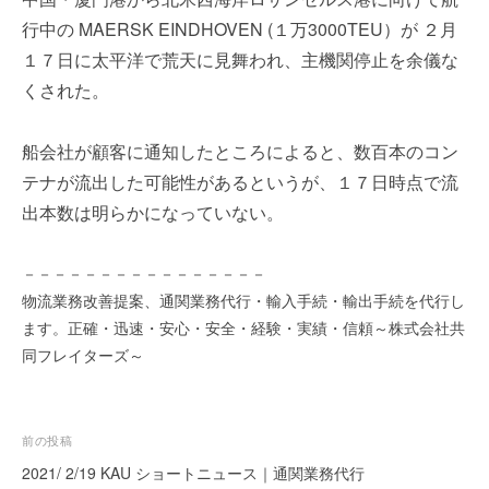
を
e
行中の MAERSK EINDHOVEN (１万3000TEU）が ２月
代
r
１７日に太平洋で荒天に見舞われ、主機関停止を余儀な
行
し
くされた。
ま
す
船会社が顧客に通知したところによると、数百本のコン
。
テナが流出した可能性があるというが、１７日時点で流
国
際
出本数は明らかになっていない。
規
格
－－－－－－－－－－－－－－－－
と
物流業務改善提案、通関業務代行・輸入手続・輸出手続を代行し
Ｉ
ます。正確・迅速・安心・安全・経験・実績・信頼～株式会社共
Ｔ
同フレイターズ～
化
で
エ
キ
投
前の投稿
ス
稿
2021/ 2/19 KAU ショートニュース｜通関業務代行
パ