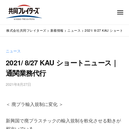
コ
式
会
ン
メ
社
テ
ニ
ュ
共
株
ン
通
ー
同
株式会社共同フレイターズ
>
新着情報
>
ニュース
>
2021/ 8/27 KAU ショ
ツ
関
式
フ
業
へ
会
レ
務
ス
社
ニュース
イ
代
キ
共
タ
行
2021/ 8/27 KAU ショートニュース｜
ッ
同
・
ー
プ
通関業務代行
輸
ズ
フ
入
レ
2021年8月27日
b
手
イ
y
続
タ
w
・
＜ 廃プラ輸入規制に変化 ＞
p
ー
輸
m
出
ズ
a
手
新興国で廃プラスチックの輸入規制を軟化させる動きが
s
続
相次いでいる。
t