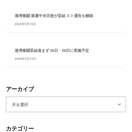
レ
イ
港湾春闘 港運中央労使が妥結 スト通告を解除
タ
2025年5月15日
ー
ズ
～
港湾春闘妥結進まず 20日・26日に実施予定
2025年4月14日
アーカイブ
ア
ー
カテゴリー