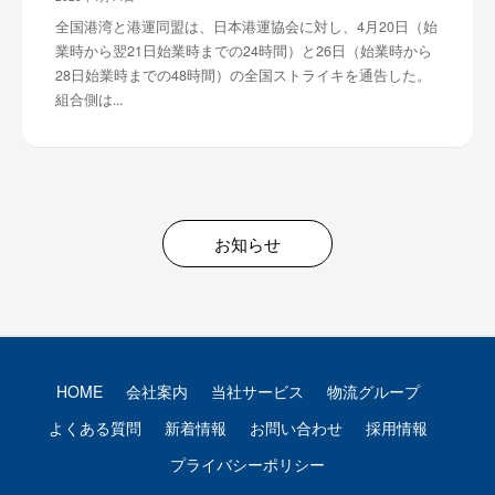
全国港湾と港運同盟は、日本港運協会に対し、4月20日（始
業時から翌21日始業時までの24時間）と26日（始業時から
28日始業時までの48時間）の全国ストライキを通告した。
組合側は...
お知らせ
HOME
会社案内
当社サービス
物流グループ
よくある質問
新着情報
お問い合わせ
採用情報
プライバシーポリシー