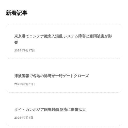
ト
・
内
安
新着記事
検
全
・
索
経
験
東京港でコンテナ搬出入混乱 システム障害と豪雨被害が影
・
響
実
2025年9月17日
績
・
信
頼
津波警報で各地の港湾が一時ゲートクローズ
～
2025年7月31日
株
式
会
社
タイ・カンボジア国境封鎖 物流に影響拡大
共
2025年7月1日
同
フ