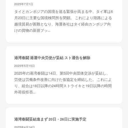
2025年7月1日
タイとカンボジアの国境を巡る緊張が高まる中、タイ軍は6
月23日に主要な国境検問所を閉鎖。 これにより陸路による
越境貿易が困難となり、海運各社はタイ経由カンボジア向
けの貨物の新規ブッ...
港湾春闘 港運中央労使が妥結 スト通告を解除
2025年5月15日
2025年の港湾春闘は14日、第5回中央団体交渉が妥結し、
労使は労働条件改善に向けた仮協定を締結した。 これによ
り、組合は18日以降の24時間ストライキと19日以降の時間
外荷役拒否...
港湾春闘妥結進まず 20日・26日に実施予定
2025年4月14日