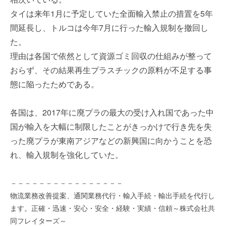
を
e
タイは来年1月に予定していた全面輸入禁止の措置を5年
代
r
間延長し、トルコは今年7月に行った輸入規制を撤回し
行
し
た。
ま
理由は各国で依然として資源ゴミ回収の仕組みが整って
す
おらず、その結果再生プラスチックの原料が不足する事
。
態に陥ったためである。
国
際
規
各国は、2017年に廃プラの最大の受け入れ国であった中
格
国が輸入を大幅に制限したことがきっかけで行き先を失
と
った廃プラが東南アジアなどの新興国に向かうことを恐
Ｉ
れ、輸入規制を強化していた。
Ｔ
化
で
－－－－－－－－－－－－－－－－
エ
物流業務改善提案、通関業務代行・輸入手続・輸出手続を代行し
キ
ます。正確・迅速・安心・安全・経験・実績・信頼～株式会社共
ス
同フレイターズ～
パ