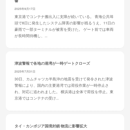
響
2025年9月17日
東京港でコンテナ搬出入に支障が続いている。 青海公共埠
頭で8日に発生したシステム障害の影響が残るうえ、11日の
豪雨で一部ターミナルが被害を受けた。 ゲート前では車両
が長時間待機し、...
津波警報で各地の港湾が一時ゲートクローズ
2025年7月31日
30日、カムチャツカ半島沖の地震を受けて発令された津波
警報により、国内の主要港湾では荷役作業が一時停止さ
れ、対応に追われました。 横浜港は全体で荷役を停止。東
京港ではコンテナの受け...
タイ・カンボジア国境封鎖 物流に影響拡大