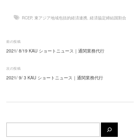
ー
ト
RCEP
,
東アジア地域包括的経済連携
,
経済協定締結国割合
が
サ
ポ
投
前の投稿
ー
ト
稿
2021/ 8/19 KAU ショートニュース｜通関業務代行
し
ナ
ま
ビ
次の投稿
す
ゲ
2021/ 9/ 3 KAU ショートニュース｜通関業務代行
。
ー
正
確
シ
・
ョ
迅
ン
速
・
サ
安
イ
心