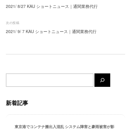
稿
ー
2021/ 8/27 KAU ショートニュース｜通関業務代行
ト
ナ
が
ビ
次の投稿
サ
ゲ
2021/ 9/ 7 KAU ショートニュース｜通関業務代行
ポ
ー
ー
ト
シ
し
ョ
ま
ン
す
。
サ
正
イ
確
ト
・
内
迅
新着記事
検
速
索
・
安
東京港でコンテナ搬出入混乱 システム障害と豪雨被害が影
心