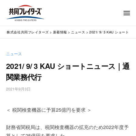
コ
式
会
ン
メ
社
テ
ニ
ュ
共
株
ン
通
ー
同
株式会社共同フレイターズ
>
新着情報
>
ニュース
>
2021/ 9/ 3 KAU ショ
ツ
関
式
フ
業
へ
会
レ
務
ス
社
ニュース
イ
代
キ
共
タ
行
2021/ 9/ 3 KAU ショートニュース｜通
ッ
同
・
ー
プ
関業務代行
輸
ズ
フ
入
レ
2021年9月3日
b
手
イ
y
続
タ
w
・
＜ 税関検査機器に予算25億円を要求 ＞
p
ー
輸
m
出
ズ
a
手
財務省関税局は、税関検査機器の拡充のため2022年度予
s
続
算として25億円を要求した。
t