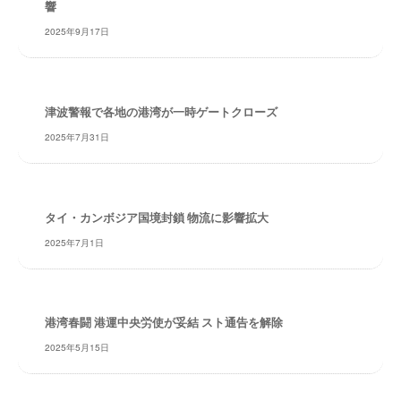
響
・
安
2025年9月17日
全
・
経
験
津波警報で各地の港湾が一時ゲートクローズ
・
2025年7月31日
実
績
・
信
タイ・カンボジア国境封鎖 物流に影響拡大
頼
2025年7月1日
～
株
式
会
港湾春闘 港運中央労使が妥結 スト通告を解除
社
2025年5月15日
共
同
フ