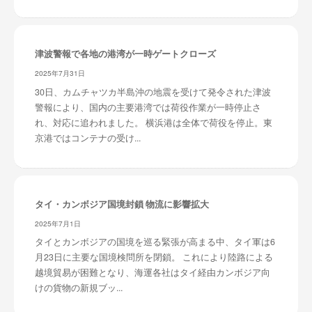
津波警報で各地の港湾が一時ゲートクローズ
2025年7月31日
30日、カムチャツカ半島沖の地震を受けて発令された津波
警報により、国内の主要港湾では荷役作業が一時停止さ
れ、対応に追われました。 横浜港は全体で荷役を停止。東
京港ではコンテナの受け...
タイ・カンボジア国境封鎖 物流に影響拡大
2025年7月1日
タイとカンボジアの国境を巡る緊張が高まる中、タイ軍は6
月23日に主要な国境検問所を閉鎖。 これにより陸路による
越境貿易が困難となり、海運各社はタイ経由カンボジア向
けの貨物の新規ブッ...