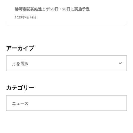
レ
港湾春闘妥結進まず 20日・26日に実施予定
イ
2025年4月14日
タ
ー
ズ
～
アーカイブ
ア
ー
カテゴリー
カ
ニュース
イ
ブ