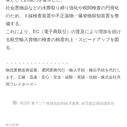
を
e
社会悪物品などの水際取り締り強化や税関検査の円滑化
代
r
のため、Ｘ線検査装置や不正薬物・爆発物探知装置を整
行
し
備する。
ま
これにより、EC（電子商取引）の普及により増加を続け
す
る航空輸入貨物の検査の精度向上・スピードアップを図
。
る。
国
際
規
－－－－－－－－－－－－－－－－
格
物流業務改善提案、通関業務代行・輸入手続・輸出手続を代行し
と
ます。正確・迅速・安心・安全・経験・実績・信頼～株式会社共
Ｉ
同フレイターズ～
Ｔ
化
で
RCEP
,
東アジア地域包括的経済連携
,
経済協定締結国割合
エ
キ
ス
投
前の投稿
パ