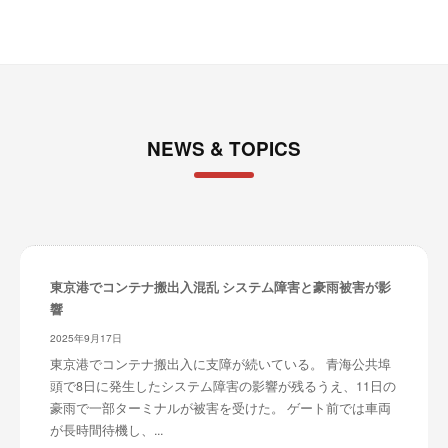
NEWS & TOPICS
東京港でコンテナ搬出入混乱 システム障害と豪雨被害が影
響
2025年9月17日
東京港でコンテナ搬出入に支障が続いている。 青海公共埠
頭で8日に発生したシステム障害の影響が残るうえ、11日の
豪雨で一部ターミナルが被害を受けた。 ゲート前では車両
が長時間待機し、...