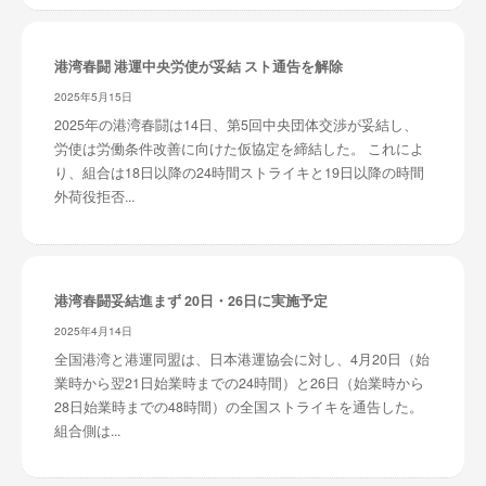
港湾春闘 港運中央労使が妥結 スト通告を解除
2025年5月15日
2025年の港湾春闘は14日、第5回中央団体交渉が妥結し、
労使は労働条件改善に向けた仮協定を締結した。 これによ
り、組合は18日以降の24時間ストライキと19日以降の時間
外荷役拒否...
港湾春闘妥結進まず 20日・26日に実施予定
2025年4月14日
全国港湾と港運同盟は、日本港運協会に対し、4月20日（始
業時から翌21日始業時までの24時間）と26日（始業時から
28日始業時までの48時間）の全国ストライキを通告した。
組合側は...