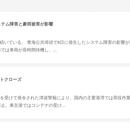
ステム障害と豪雨被害が影響
続いている。 青海公共埠頭で8日に発生したシステム障害の影響が
では車両が長時間待機し、...
トクローズ
震を受けて発令された津波警報により、国内の主要港湾では荷役作
止。東京港ではコンテナの受け...