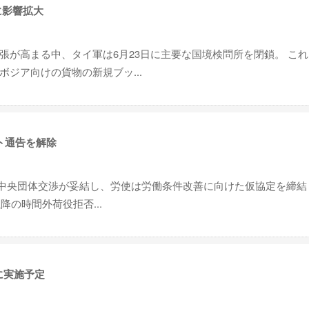
に影響拡大
張が高まる中、タイ軍は6月23日に主要な国境検問所を閉鎖。 こ
ジア向けの貨物の新規ブッ...
ト通告を解除
5回中央団体交渉が妥結し、労使は労働条件改善に向けた仮協定を締結
降の時間外荷役拒否...
に実施予定