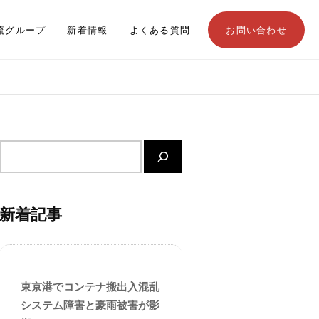
流グループ
新着情報
よくある質問
お問い合わせ
サ
イ
ト
内
新着記事
検
索
東京港でコンテナ搬出入混乱
システム障害と豪雨被害が影