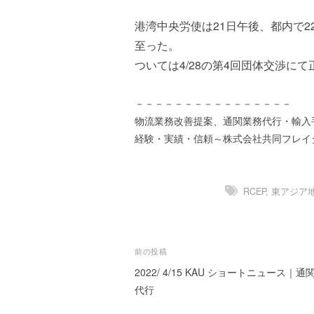
ズ
を
a
代
港湾中央労使は21日午後、都内で
s
行
t
至った。
し
e
ついては4/28の第4回団体交渉に
ま
r
す
。
－－－－－－－－－－－－－－－－
国
物流業務改善提案、通関業務代行・輸入
際
経験・実績・信頼～株式会社共同フレイ
規
格
と
RCEP
,
東アジア
Ｉ
Ｔ
化
で
投
前の投稿
エ
2022/ 4/15 KAU ショートニュース｜通
稿
キ
代行
ス
ナ
パ