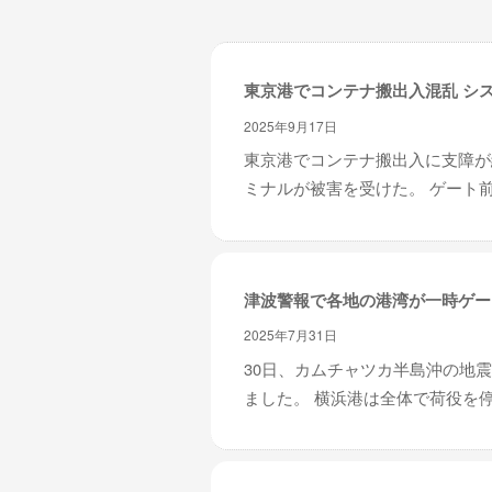
レ
イ
タ
東京港でコンテナ搬出入混乱 シ
ー
ズ
2025年9月17日
～
東京港でコンテナ搬出入に支障が
ミナルが被害を受けた。 ゲート前
津波警報で各地の港湾が一時ゲー
2025年7月31日
30日、カムチャツカ半島沖の地
ました。 横浜港は全体で荷役を停