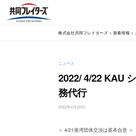
コ
式
ン
会
テ
社
株
ン
通
共
株式会社共同フレイターズ
>
新着情報
>
関
ツ
式
同
業
へ
会
フ
務
ス
代
レ
社
キ
行
イ
ニュース
ッ
共
・
プ
タ
2022/ 4/22 
同
輸
ー
入
フ
務代行
ズ
手
レ
続
・
イ
2022年4月22日
b
輸
y
タ
出
w
手
ー
p
＜ 4/21港湾団体交渉は基本合意 ＞
続
m