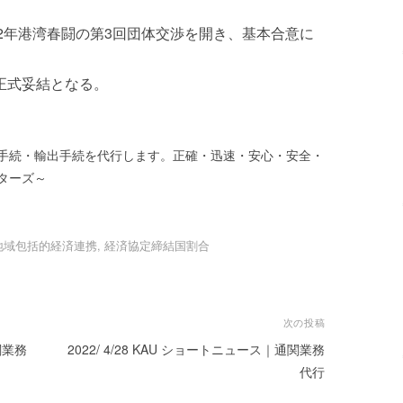
22年港湾春闘の第3回団体交渉を開き、基本合意に
て正式妥結となる。
手続・輸出手続を代行します。正確・迅速・安心・安全・
ターズ～
地域包括的経済連携
,
経済協定締結国割合
次の投稿
関業務
2022/ 4/28 KAU ショートニュース｜通関業務
代行