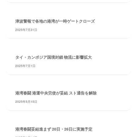
・
安
全
津波警報で各地の港湾が一時ゲートクローズ
・
2025年7月31日
経
験
・
実
タイ・カンボジア国境封鎖 物流に影響拡大
績
・
2025年7月1日
信
頼
～
港湾春闘 港運中央労使が妥結 スト通告を解除
株
式
2025年5月15日
会
社
共
港湾春闘妥結進まず 20日・26日に実施予定
同
フ