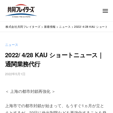
コ
式
会
ン
メ
社
テ
ニ
ュ
共
株
ン
通
ー
同
株式会社共同フレイターズ
>
新着情報
>
ニュース
>
2022/ 4/28 KAU ショ
ツ
関
式
フ
業
へ
会
レ
務
ス
社
ニュース
イ
代
キ
共
タ
行
2022/ 4/28 KAU ショートニュース｜
ッ
同
・
ー
プ
通関業務代行
輸
ズ
フ
入
レ
2022年5月1日
b
手
イ
y
続
タ
w
・
＜ 上海の都市封鎖再強化 ＞
p
ー
輸
m
出
ズ
a
手
上海市での都市封鎖が始まって、もうすぐ1ヵ月が立と
s
続
うとするが、22日に外出制限などを再強化することを発
t