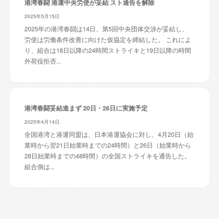
港湾春闘 港運中央労使が妥結 スト通告を解除
2025年5月15日
2025年の港湾春闘は14日、第5回中央団体交渉が妥結し、
労使は労働条件改善に向けた仮協定を締結した。 これによ
り、組合は18日以降の24時間ストライキと19日以降の時間
外荷役拒否...
港湾春闘妥結進まず 20日・26日に実施予定
2025年4月14日
全国港湾と港運同盟は、日本港運協会に対し、4月20日（始
業時から翌21日始業時までの24時間）と26日（始業時から
28日始業時までの48時間）の全国ストライキを通告した。
組合側は...