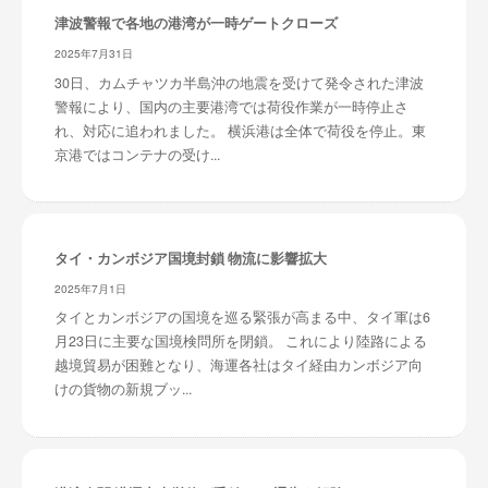
津波警報で各地の港湾が一時ゲートクローズ
2025年7月31日
30日、カムチャツカ半島沖の地震を受けて発令された津波
警報により、国内の主要港湾では荷役作業が一時停止さ
れ、対応に追われました。 横浜港は全体で荷役を停止。東
京港ではコンテナの受け...
タイ・カンボジア国境封鎖 物流に影響拡大
2025年7月1日
タイとカンボジアの国境を巡る緊張が高まる中、タイ軍は6
月23日に主要な国境検問所を閉鎖。 これにより陸路による
越境貿易が困難となり、海運各社はタイ経由カンボジア向
けの貨物の新規ブッ...