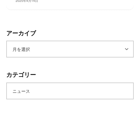
2025年4月14日
レ
イ
タ
ー
アーカイブ
ズ
～
ア
ー
カテゴリー
カ
ニュース
イ
ブ