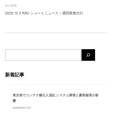
ビ
ー
次の投稿
ト
ゲ
2022/ 5/ 2 KAU ショートニュース｜通関業務代行
が
ー
サ
シ
ポ
ョ
ー
ト
ン
し
ま
サ
す
イ
。
ト
正
内
新着記事
確
検
・
索
迅
速
東京港でコンテナ搬出入混乱 システム障害と豪雨被害が影
・
響
安
2025年9月17日
心