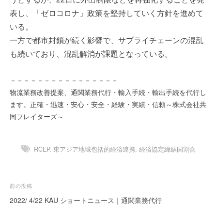
を
e
表し、「ゼロコロナ」政策を堅持していく方針を進めて
代
r
いる。
行
し
一方で都市封鎖が続く影響で、サプライチェーンの混乱
ま
も続いており、混乱解消が課題となっている。
す
。
－－－－－－－－－－－－－－－－
国
物流業務改善提案、通関業務代行・輸入手続・輸出手続を代行し
際
規
ます。正確・迅速・安心・安全・経験・実績・信頼～株式会社共
格
同フレイターズ～
と
Ｉ
Ｔ
RCEP
,
東アジア地域包括的経済連携
,
経済協定締結国割合
化
で
エ
投
前の投稿
キ
稿
2022/ 4/22 KAU ショートニュース｜通関業務代行
ス
ナ
パ