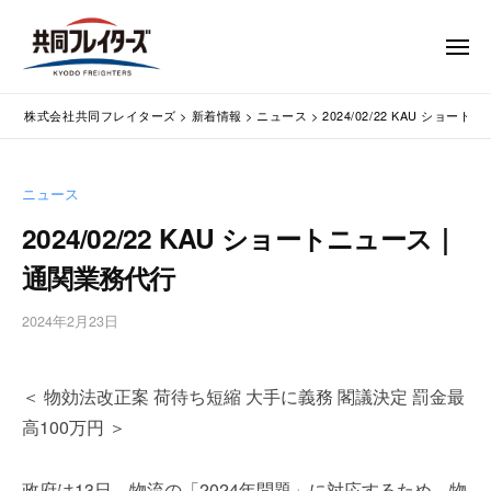
コ
式
会
ン
メ
社
テ
ニ
ュ
共
株
ン
通
ー
同
株式会社共同フレイターズ
>
新着情報
>
ニュース
>
2024/02/22 KAU ショ
ツ
関
式
フ
業
へ
会
レ
務
ス
社
ニュース
イ
代
キ
共
タ
行
2024/02/22 KAU ショートニュース｜
ッ
同
・
ー
プ
通関業務代行
輸
ズ
フ
入
レ
2024年2月23日
b
手
イ
y
続
タ
w
・
＜ 物効法改正案 荷待ち短縮 大手に義務 閣議決定 罰金最
p
ー
輸
m
出
高100万円 ＞
ズ
a
手
s
続
政府は13日、物流の「2024年問題」に対応するため、物
t