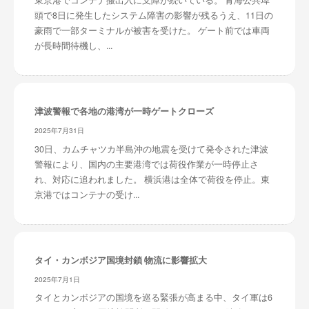
頭で8日に発生したシステム障害の影響が残るうえ、11日の
豪雨で一部ターミナルが被害を受けた。 ゲート前では車両
が長時間待機し、...
津波警報で各地の港湾が一時ゲートクローズ
2025年7月31日
30日、カムチャツカ半島沖の地震を受けて発令された津波
警報により、国内の主要港湾では荷役作業が一時停止さ
れ、対応に追われました。 横浜港は全体で荷役を停止。東
京港ではコンテナの受け...
タイ・カンボジア国境封鎖 物流に影響拡大
2025年7月1日
タイとカンボジアの国境を巡る緊張が高まる中、タイ軍は6