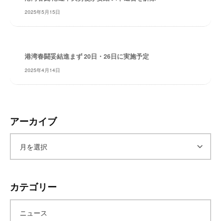
レ
2025年5月15日
イ
タ
ー
ズ
港湾春闘妥結進まず 20日・26日に実施予定
～
2025年4月14日
アーカイブ
ア
ー
カテゴリー
カ
ニュース