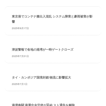
・
索
安
全
東京港でコンテナ搬出入混乱 システム障害と豪雨被害が影
・
響
経
2025年9月17日
験
・
実
績
津波警報で各地の港湾が一時ゲートクローズ
・
2025年7月31日
信
頼
～
株
タイ・カンボジア国境封鎖 物流に影響拡大
式
会
2025年7月1日
社
共
同
港湾春闘 港運中央労使が妥結 スト通告を解除
フ