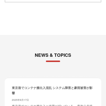
イ
ブ
NEWS & TOPICS
東京港でコンテナ搬出入混乱 システム障害と豪雨被害が影
響
2025年9月17日
東京港でコンテナ搬出入に支障が続いている。 青海公共埠