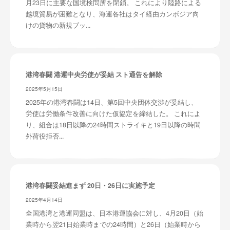
月23日に主要な国境検問所を閉鎖。 これにより陸路による
越境貿易が困難となり、海運各社はタイ経由カンボジア向
けの貨物の新規ブッ...
港湾春闘 港運中央労使が妥結 スト通告を解除
2025年5月15日
2025年の港湾春闘は14日、第5回中央団体交渉が妥結し、
労使は労働条件改善に向けた仮協定を締結した。 これによ
り、組合は18日以降の24時間ストライキと19日以降の時間
外荷役拒否...
港湾春闘妥結進まず 20日・26日に実施予定
2025年4月14日
全国港湾と港運同盟は、日本港運協会に対し、4月20日（始
業時から翌21日始業時までの24時間）と26日（始業時から