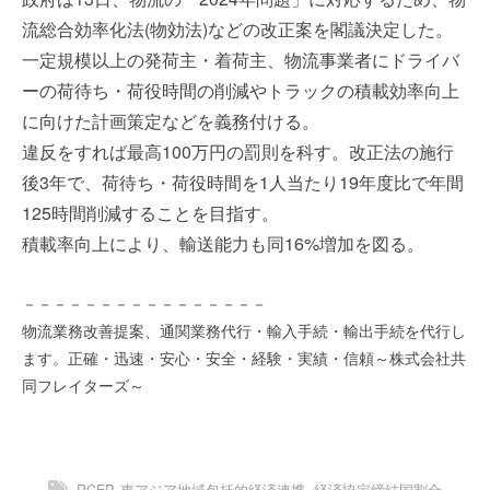
を
e
流総合効率化法(物効法)などの改正案を閣議決定した。
代
r
一定規模以上の発荷主・着荷主、物流事業者にドライバ
行
し
ーの荷待ち・荷役時間の削減やトラックの積載効率向上
ま
に向けた計画策定などを義務付ける。
す
違反をすれば最高100万円の罰則を科す。改正法の施行
。
後3年で、荷待ち・荷役時間を1人当たり19年度比で年間
国
際
125時間削減することを目指す。
規
積載率向上により、輸送能力も同16%増加を図る。
格
と
－－－－－－－－－－－－－－－－
Ｉ
物流業務改善提案、通関業務代行・輸入手続・輸出手続を代行し
Ｔ
ます。正確・迅速・安心・安全・経験・実績・信頼～株式会社共
化
同フレイターズ～
で
エ
キ
ス
パ
RCEP
,
東アジア地域包括的経済連携
,
経済協定締結国割合