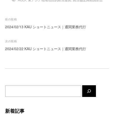
ー
ト
が
投
前の投稿
サ
稿
2024/02/13 KAU ショートニュース｜通関業務代行
ポ
ナ
ー
ト
ビ
次の投稿
し
ゲ
2024/02/22 KAU ショートニュース｜通関業務代行
ま
ー
す
シ
。
ョ
正
確
ン
・
迅
サ
速
イ
・
ト
安
内
新着記事
心
検