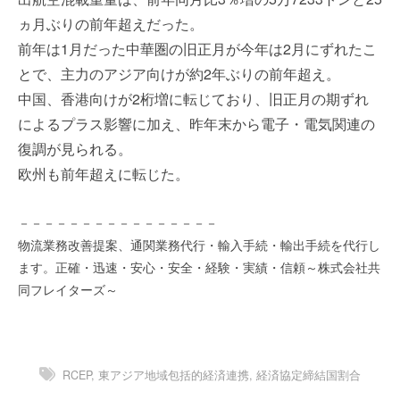
を
e
ヵ月ぶりの前年超えだった。
代
r
前年は1月だった中華圏の旧正月が今年は2月にずれたこ
行
し
とで、主力のアジア向けが約2年ぶりの前年超え。
ま
中国、香港向けが2桁増に転じており、旧正月の期ずれ
す
によるプラス影響に加え、昨年末から電子・電気関連の
。
復調が見られる。
国
際
欧州も前年超えに転じた。
規
格
－－－－－－－－－－－－－－－－
と
物流業務改善提案、通関業務代行・輸入手続・輸出手続を代行し
Ｉ
ます。正確・迅速・安心・安全・経験・実績・信頼～株式会社共
Ｔ
同フレイターズ～
化
で
エ
キ
RCEP
,
東アジア地域包括的経済連携
,
経済協定締結国割合
ス
パ