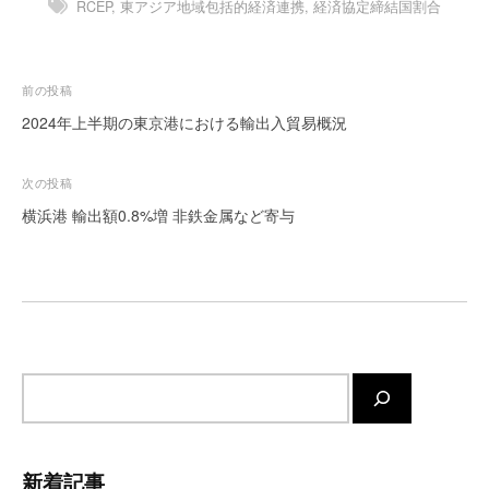
RCEP
,
東アジア地域包括的経済連携
,
経済協定締結国割合
ー
ト
が
投
前の投稿
サ
稿
2024年上半期の東京港における輸出入貿易概況
ポ
ー
ナ
ト
ビ
次の投稿
し
ゲ
横浜港 輸出額0.8%増 非鉄金属など寄与
ま
ー
す
シ
。
正
ョ
確
ン
・
迅
サ
速
イ
・
ト
安
内
心
新着記事