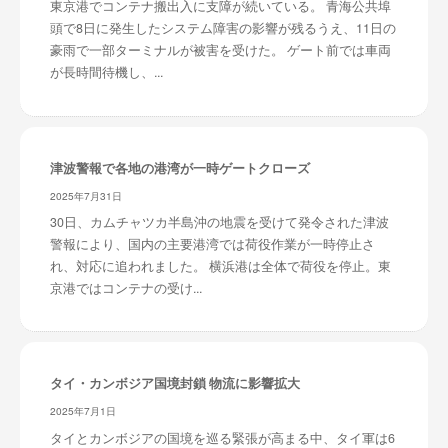
東京港でコンテナ搬出入に支障が続いている。 青海公共埠
頭で8日に発生したシステム障害の影響が残るうえ、11日の
豪雨で一部ターミナルが被害を受けた。 ゲート前では車両
が長時間待機し、...
津波警報で各地の港湾が一時ゲートクローズ
2025年7月31日
30日、カムチャツカ半島沖の地震を受けて発令された津波
警報により、国内の主要港湾では荷役作業が一時停止さ
れ、対応に追われました。 横浜港は全体で荷役を停止。東
京港ではコンテナの受け...
タイ・カンボジア国境封鎖 物流に影響拡大
2025年7月1日
タイとカンボジアの国境を巡る緊張が高まる中、タイ軍は6