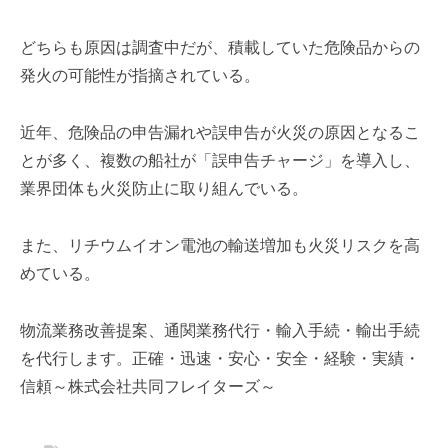
を
r
代
どちらも原因は調査中だが、積載していた危険品からの
行
発火の可能性が指摘されている。
し
ま
す
近年、危険品の申告漏れや誤申告が火災の原因となるこ
。
とが多く、複数の船社が「誤申告チャージ」を導入し、
国
業界団体も火災防止に取り組んでいる。
際
規
格
また、リチウムイオン電池の輸送増加も火災リスクを高
と
めている。
Ｉ
Ｔ
物流業務改善提案、通関業務代行・輸入手続・輸出手続
化
で
を代行します。正確・迅速・安心・安全・経験・実績・
エ
信頼～株式会社共同フレイターズ～
キ
ス
パ