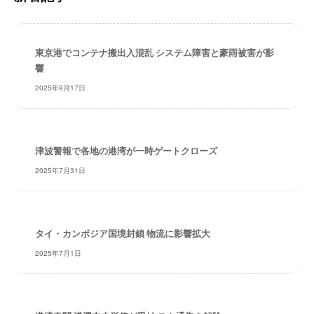
検
・
索
安
全
東京港でコンテナ搬出入混乱 システム障害と豪雨被害が影
・
響
経
験
2025年9月17日
・
実
績
津波警報で各地の港湾が一時ゲートクローズ
・
信
2025年7月31日
頼
～
株
式
タイ・カンボジア国境封鎖 物流に影響拡大
会
2025年7月1日
社
共
同
フ