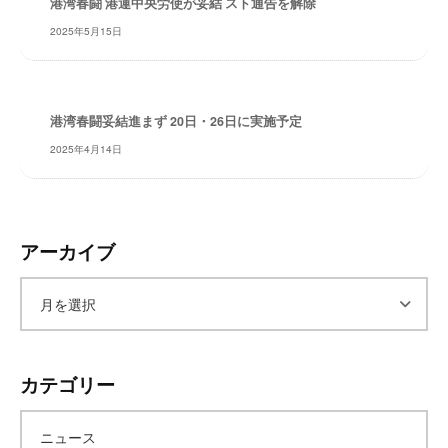
港湾春闘 港運中央労使が妥結 スト通告を解除
レ
2025年5月15日
イ
タ
ー
ズ
港湾春闘妥結進まず 20日・26日に実施予定
～
2025年4月14日
アーカイブ
ア
ー
カテゴリー
カ
ニュース