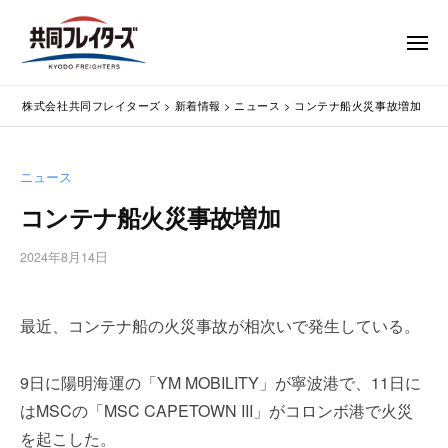
コ
式
会
ン
メ
社
テ
ニ
ュ
共
株
ン
通
ー
同
株式会社共同フレイターズ
>
新着情報
>
ニュース
>
コンテナ船火災事故増加
ツ
関
式
フ
業
へ
会
レ
務
ス
社
ニュース
イ
代
キ
共
タ
行
コンテナ船火災事故増加
ッ
同
・
ー
プ
輸
ズ
フ
2024年8月14日
b
入
レ
y
手
w
イ
続
最近、コンテナ船の火災事故が相次いで発生している。
p
タ
・
m
ー
輸
a
9日に陽明海運の「YM MOBILITY」が寧波港で、11日に
出
s
ズ
はMSCの「MSC CAPETOWN III」がコロンボ港で火災
手
t
続
e
を起こした。