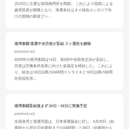
月23日に主要な国境検問所を閉鎖。 これにより陸路による
越境貿易が困難となり、海運各社はタイ経由カンボジア向
けの貨物の新規ブッ...
港湾春闘 港運中央労使が妥結 スト通告を解除
2025年5月15日
2025年の港湾春闘は14日、第5回中央団体交渉が妥結し、
労使は労働条件改善に向けた仮協定を締結した。 これによ
り、組合は18日以降の24時間ストライキと19日以降の時間
外荷役拒否...
港湾春闘妥結進まず 20日・26日に実施予定
2025年4月14日
全国港湾と港運同盟は、日本港運協会に対し、4月20日（始
業時から翌21日始業時までの24時間）と26日（始業時から