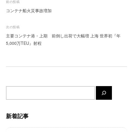
投
前の投稿
ー
稿
コンテナ船火災事故増加
ト
ナ
が
ビ
サ
次の投稿
ポ
ゲ
主要コンテナ港・上期 前倒し出荷で大幅増 上海 世界初『年
ー
ー
5,000万TEU』射程
ト
シ
し
ョ
ま
す
ン
。
正
確
サ
・
イ
迅
ト
速
内
新着記事
・
検
安
索
心