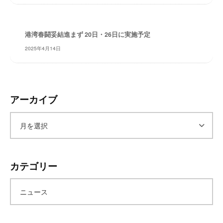
レ
イ
タ
港湾春闘妥結進まず 20日・26日に実施予定
ー
2025年4月14日
ズ
～
アーカイブ
ア
ー
カテゴリー
カ
ニュース
イ