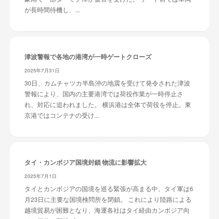
が長時間待機し、...
津波警報で各地の港湾が一時ゲートクローズ
2025年7月31日
30日、カムチャツカ半島沖の地震を受けて発令された津波
警報により、国内の主要港湾では荷役作業が一時停止さ
れ、対応に追われました。 横浜港は全体で荷役を停止。東
京港ではコンテナの受け...
タイ・カンボジア国境封鎖 物流に影響拡大
2025年7月1日
タイとカンボジアの国境を巡る緊張が高まる中、タイ軍は6
月23日に主要な国境検問所を閉鎖。 これにより陸路による
越境貿易が困難となり、海運各社はタイ経由カンボジア向