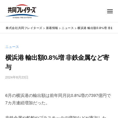
コ
式
会
ン
メ
社
テ
ニ
ュ
共
株
ン
通
ー
同
株式会社共同フレイターズ
>
新着情報
>
ニュース
>
横浜港 輸出額0.8%増 非鉄
ツ
関
式
フ
業
へ
会
レ
務
ス
社
ニュース
イ
代
キ
共
タ
行
横浜港 輸出額0.8%増 非鉄金属など寄
ッ
同
・
ー
プ
与
輸
ズ
フ
入
レ
2024年8月23日
b
手
イ
y
続
タ
w
・
6月の横浜港の輸出額は前年同月比0.8%増の7397億円で
p
ー
輸
m
出
7カ月連続増加だった。
ズ
a
手
s
続
非鉄金属や船舶やプラスチックの増加などが寄与した。
t