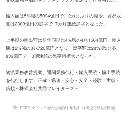
を
e
代
r
輸入額は5%減の5094億円で、2カ月ぶりの減少。貿易収
行
し
支は2303億円の黒字で17カ月連続黒字となった。
ま
す
上半期の輸出額は前年同期比4%増の4兆1564億円、輸入
。
額は2%減の3兆726億円となり、黒字額は28%増の1兆
国
際
839億円で、3期連続の黒字幅拡大となった。
規
格
物流業務改善提案、通関業務代行・輸入手続・輸出手続
と
を代行します。正確・迅速・安心・安全・経験・実績・
Ｉ
信頼～株式会社共同フレイターズ～
Ｔ
化
で
エ
RCEP
,
東アジア地域包括的経済連携
,
経済協定締結国割合
キ
ス
パ