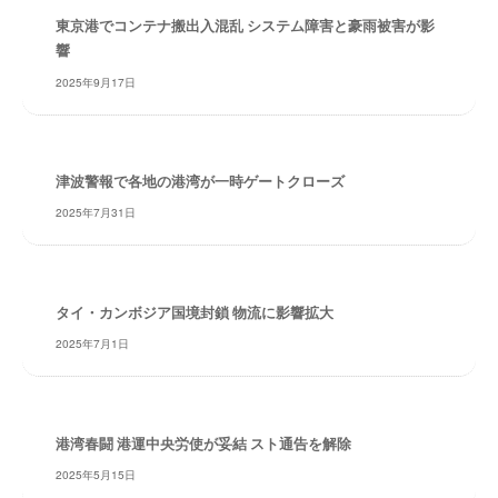
・
東京港でコンテナ搬出入混乱 システム障害と豪雨被害が影
安
響
全
2025年9月17日
・
経
験
・
津波警報で各地の港湾が一時ゲートクローズ
実
績
2025年7月31日
・
信
頼
タイ・カンボジア国境封鎖 物流に影響拡大
～
株
2025年7月1日
式
会
社
港湾春闘 港運中央労使が妥結 スト通告を解除
共
同
2025年5月15日
フ