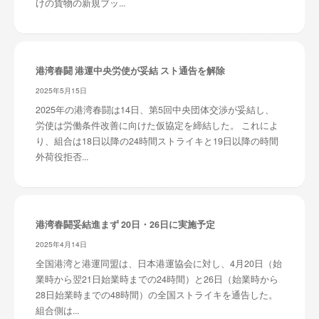
けの貨物の新規ブッ...
港湾春闘 港運中央労使が妥結 スト通告を解除
2025年5月15日
2025年の港湾春闘は14日、第5回中央団体交渉が妥結し、
労使は労働条件改善に向けた仮協定を締結した。 これによ
り、組合は18日以降の24時間ストライキと19日以降の時間
外荷役拒否...
港湾春闘妥結進まず 20日・26日に実施予定
2025年4月14日
全国港湾と港運同盟は、日本港運協会に対し、4月20日（始
業時から翌21日始業時までの24時間）と26日（始業時から
28日始業時までの48時間）の全国ストライキを通告した。
組合側は...