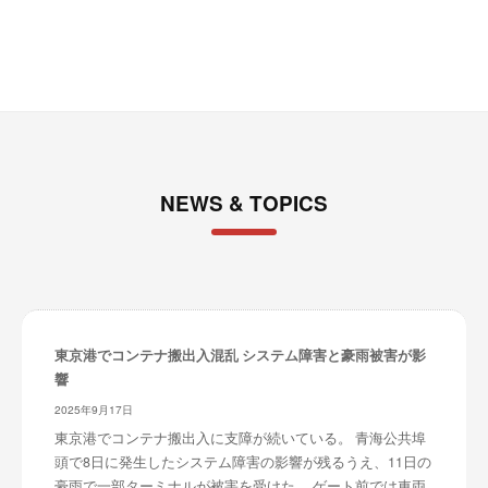
ブ
NEWS & TOPICS
東京港でコンテナ搬出入混乱 システム障害と豪雨被害が影
響
2025年9月17日
東京港でコンテナ搬出入に支障が続いている。 青海公共埠
頭で8日に発生したシステム障害の影響が残るうえ、11日の
豪雨で一部ターミナルが被害を受けた。 ゲート前では車両