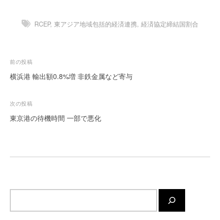
ー
ト
RCEP
,
東アジア地域包括的経済連携
,
経済協定締結国割合
が
サ
ポ
投
前の投稿
ー
稿
横浜港 輸出額0.8%増 非鉄金属など寄与
ト
ナ
し
ま
ビ
次の投稿
す
ゲ
東京港の待機時間 一部で悪化
。
ー
正
シ
確
・
ョ
迅
ン
速
・
サ
安
イ
心
ト