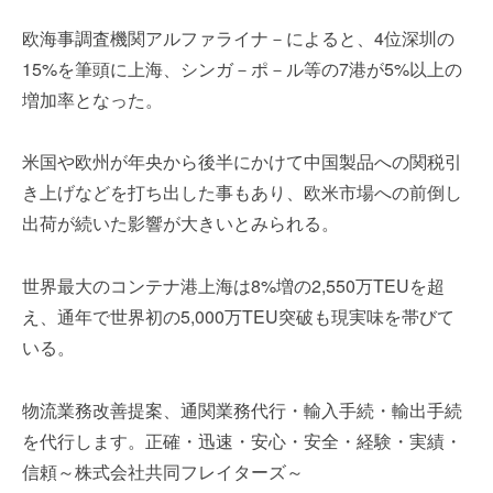
を
s
代
欧海事調査機関アルファライナ－によると、4位深圳の
t
行
e
15%を筆頭に上海、シンガ－ポ－ル等の7港が5%以上の
し
r
増加率となった。
ま
す
米国や欧州が年央から後半にかけて中国製品への関税引
。
国
き上げなどを打ち出した事もあり、欧米市場への前倒し
際
出荷が続いた影響が大きいとみられる。
規
格
世界最大のコンテナ港上海は8%増の2,550万TEUを超
と
Ｉ
え、通年で世界初の5,000万TEU突破も現実味を帯びて
Ｔ
いる。
化
で
物流業務改善提案、通関業務代行・輸入手続・輸出手続
エ
を代行します。正確・迅速・安心・安全・経験・実績・
キ
ス
信頼～株式会社共同フレイターズ～
パ