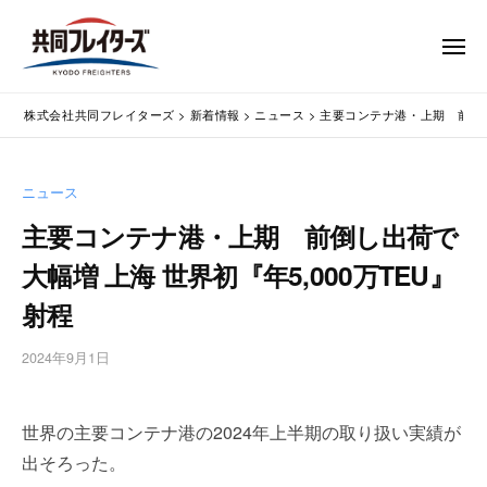
コ
式
会
ン
メ
社
テ
ニ
ュ
共
株
ン
通
ー
同
株式会社共同フレイターズ
>
新着情報
>
ニュース
>
主要コンテナ港・上期 前倒し出
ツ
関
式
フ
業
へ
会
レ
務
ス
社
ニュース
イ
代
キ
共
タ
行
主要コンテナ港・上期 前倒し出荷で
ッ
同
・
ー
プ
大幅増 上海 世界初『年5,000万TEU』
輸
ズ
フ
入
レ
射程
手
イ
続
2024年9月1日
b
タ
・
y
ー
輸
w
出
ズ
世界の主要コンテナ港の2024年上半期の取り扱い実績が
p
手
m
出そろった。
続
a