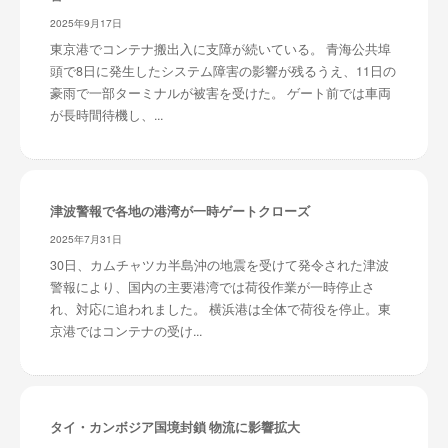
2025年9月17日
東京港でコンテナ搬出入に支障が続いている。 青海公共埠
頭で8日に発生したシステム障害の影響が残るうえ、11日の
豪雨で一部ターミナルが被害を受けた。 ゲート前では車両
が長時間待機し、...
津波警報で各地の港湾が一時ゲートクローズ
2025年7月31日
30日、カムチャツカ半島沖の地震を受けて発令された津波
警報により、国内の主要港湾では荷役作業が一時停止さ
れ、対応に追われました。 横浜港は全体で荷役を停止。東
京港ではコンテナの受け...
タイ・カンボジア国境封鎖 物流に影響拡大