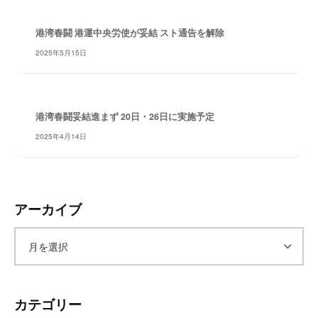
レ
イ
港湾春闘 港運中央労使が妥結 スト通告を解除
タ
2025年5月15日
ー
ズ
～
港湾春闘妥結進まず 20日・26日に実施予定
2025年4月14日
アーカイブ
ア
ー
カテゴリー