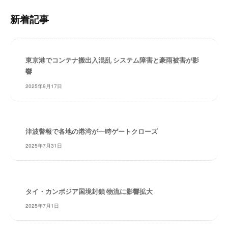
・
内
安
新着記事
検
全
索
・
経
東京港でコンテナ搬出入混乱 システム障害と豪雨被害が影
験
響
・
実
2025年9月17日
績
・
信
津波警報で各地の港湾が一時ゲートクローズ
頼
～
2025年7月31日
株
式
会
タイ・カンボジア国境封鎖 物流に影響拡大
社
共
2025年7月1日
同
フ