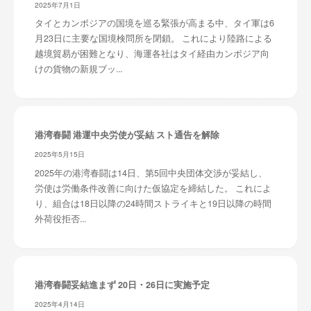
2025年7月1日
タイとカンボジアの国境を巡る緊張が高まる中、タイ軍は6
月23日に主要な国境検問所を閉鎖。 これにより陸路による
越境貿易が困難となり、海運各社はタイ経由カンボジア向
けの貨物の新規ブッ...
港湾春闘 港運中央労使が妥結 スト通告を解除
2025年5月15日
2025年の港湾春闘は14日、第5回中央団体交渉が妥結し、
労使は労働条件改善に向けた仮協定を締結した。 これによ
り、組合は18日以降の24時間ストライキと19日以降の時間
外荷役拒否...
港湾春闘妥結進まず 20日・26日に実施予定
2025年4月14日