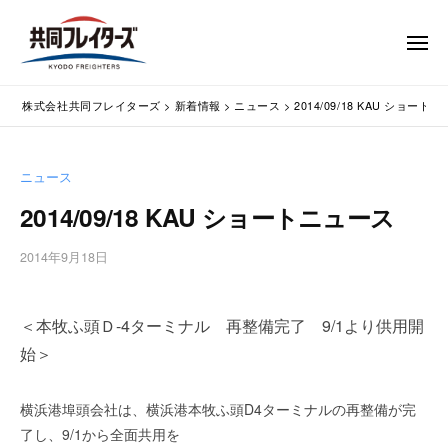
コ
式
会
ン
メ
社
テ
ニ
ュ
共
株
ン
通
ー
同
株式会社共同フレイターズ
>
新着情報
>
ニュース
>
2014/09/18 KAU ショート
ツ
関
式
フ
業
へ
会
レ
務
ス
社
ニュース
イ
代
キ
共
タ
行
2014/09/18 KAU ショートニュース
ッ
同
・
ー
プ
輸
ズ
フ
2014年9月18日
b
入
レ
y
手
w
イ
続
＜本牧ふ頭Ｄ-4ターミナル 再整備完了 9/1より供用開
p
タ
・
m
始＞
ー
輸
a
出
s
ズ
横浜港埠頭会社は、横浜港本牧ふ頭D4ターミナルの再整備が完
手
t
続
了し、9/1から全面共用を
e