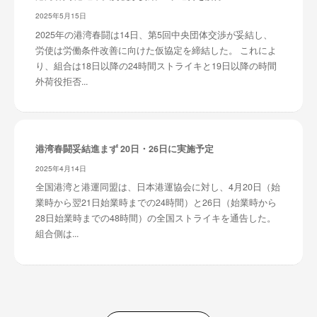
2025年5月15日
2025年の港湾春闘は14日、第5回中央団体交渉が妥結し、
労使は労働条件改善に向けた仮協定を締結した。 これによ
り、組合は18日以降の24時間ストライキと19日以降の時間
外荷役拒否...
港湾春闘妥結進まず 20日・26日に実施予定
2025年4月14日
全国港湾と港運同盟は、日本港運協会に対し、4月20日（始
業時から翌21日始業時までの24時間）と26日（始業時から
28日始業時までの48時間）の全国ストライキを通告した。
組合側は...