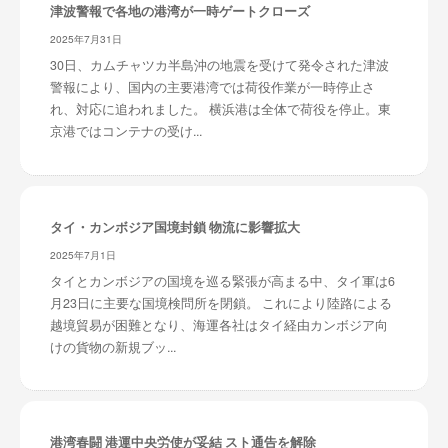
津波警報で各地の港湾が一時ゲートクローズ
2025年7月31日
30日、カムチャツカ半島沖の地震を受けて発令された津波
警報により、国内の主要港湾では荷役作業が一時停止さ
れ、対応に追われました。 横浜港は全体で荷役を停止。東
京港ではコンテナの受け...
タイ・カンボジア国境封鎖 物流に影響拡大
2025年7月1日
タイとカンボジアの国境を巡る緊張が高まる中、タイ軍は6
月23日に主要な国境検問所を閉鎖。 これにより陸路による
越境貿易が困難となり、海運各社はタイ経由カンボジア向
けの貨物の新規ブッ...
港湾春闘 港運中央労使が妥結 スト通告を解除