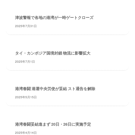
・
安
全
津波警報で各地の港湾が一時ゲートクローズ
・
2025年7月31日
経
験
・
実
タイ・カンボジア国境封鎖 物流に影響拡大
績
2025年7月1日
・
信
頼
～
港湾春闘 港運中央労使が妥結 スト通告を解除
株
2025年5月15日
式
会
社
共
港湾春闘妥結進まず 20日・26日に実施予定
同
2025年4月14日
フ