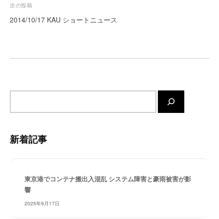
ビ
次の投稿
ー
ゲ
2014/10/17 KAU ショートニュース
ト
ー
が
サ
シ
ポ
ョ
ー
ン
ト
し
サ
ま
イ
す
ト
。
内
正
新着記事
検
確
・
索
迅
速
東京港でコンテナ搬出入混乱 システム障害と豪雨被害が影
・
響
安
2025年9月17日
心