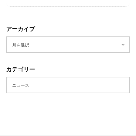
レ
イ
タ
ー
アーカイブ
ズ
～
ア
ー
カテゴリー
カ
ニュース
イ
ブ