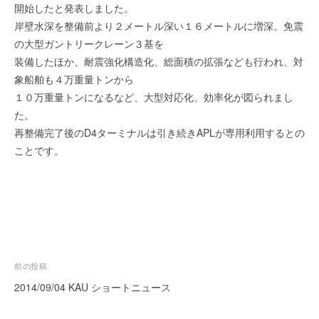
を
r
開始したと発表しました。
代
岸壁水深を整備前より２メートル深い１６メートルに増深。免震
行
の大型ガントリークレーン３基を
し
装備したほか、耐震強化構造化、総面積の拡張なども行われ、対
ま
象船舶も４万重量トンから
す
１０万重量トンになるなど、大型対応化、効率化が図られまし
。
た。
国
再整備完了後のD4ターミナルは引き続きAPLが専用利用するとの
際
ことです。
規
格
と
Ｉ
Ｔ
化
で
投
前の投稿
エ
キ
稿
2014/09/04 KAU ショートニュース
ス
ナ
パ