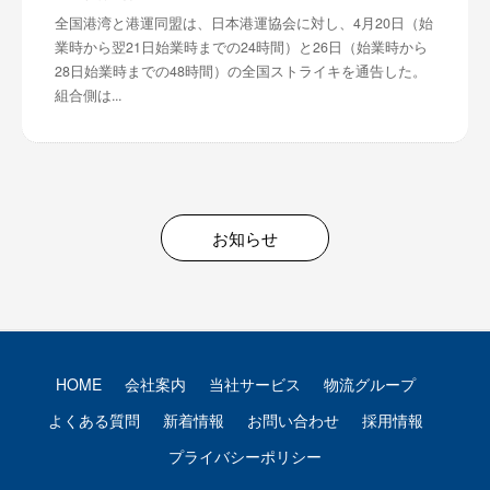
全国港湾と港運同盟は、日本港運協会に対し、4月20日（始
業時から翌21日始業時までの24時間）と26日（始業時から
28日始業時までの48時間）の全国ストライキを通告した。
組合側は...
お知らせ
HOME
会社案内
当社サービス
物流グループ
よくある質問
新着情報
お問い合わせ
採用情報
プライバシーポリシー