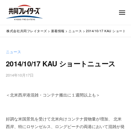
コ
式
会
ン
メ
社
テ
ニ
ュ
共
株
ン
通
ー
同
株式会社共同フレイターズ
>
新着情報
>
ニュース
>
2014/10/17 KAU ショート
ツ
関
式
フ
業
へ
会
レ
務
ス
社
ニュース
イ
代
キ
共
タ
行
2014/10/17 KAU ショートニュース
ッ
同
・
ー
プ
輸
ズ
フ
2014年10月17日
b
入
レ
y
手
w
イ
続
＜北米西岸港混雑・コンテナ搬出に１週間以上も＞
p
タ
・
m
ー
輸
a
出
s
ズ
好調な米国景気を受けて北米向けコンテナ貨物量が増加、
北米
手
t
続
e
西岸、特にロサンゼルス、ロングビーチの両港において混雑が発