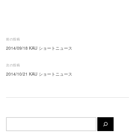
ー
ト
が
サ
ポ
投
前の投稿
ー
稿
ト
2014/09/18 KAU ショートニュース
し
ナ
ま
ビ
次の投稿
す
ゲ
2014/10/21 KAU ショートニュース
。
ー
正
シ
確
・
ョ
迅
ン
速
・
サ
安
イ
心