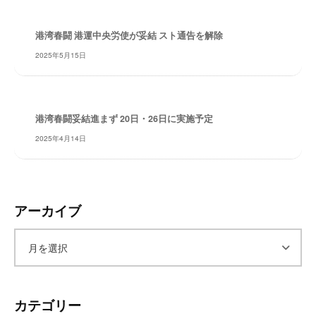
レ
イ
港湾春闘 港運中央労使が妥結 スト通告を解除
タ
2025年5月15日
ー
ズ
～
港湾春闘妥結進まず 20日・26日に実施予定
2025年4月14日
アーカイブ
ア
ー
カテゴリー