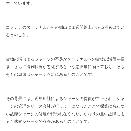
を
r
生しています。
代
行
し
コンテナのターミナルからの搬出に１週間以上かかる例も出てい
ま
るとのこと。
す
。
国
際
貨物の増加よる
シャーシの不足がターミナルへの貨物の滞留を
招
規
き、さら
に混雑状況が悪化するという悪循環に陥っており、そも
格
そもの原因はシャーシ不足にあるとのことです。
と
Ｉ
Ｔ
化
その背景には、近年船社によるシャーシの提供が中止され、シャ
で
ーシの管理をリース会社が行うようになったことで採算に合わな
エ
い故障シャーシの修理が行われなくなり、かなりの量の故障によ
キ
る不稼働シャーシの存在があるとのことです。
ス
パ