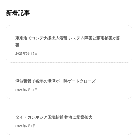
ト
・
内
安
新着記事
検
全
索
・
経
東京港でコンテナ搬出入混乱 システム障害と豪雨被害が影
験
響
・
実
2025年9月17日
績
・
信
頼
津波警報で各地の港湾が一時ゲートクローズ
～
2025年7月31日
株
式
会
社
タイ・カンボジア国境封鎖 物流に影響拡大
共
2025年7月1日
同
フ