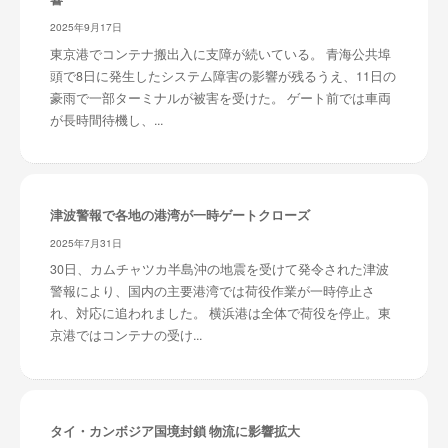
2025年9月17日
東京港でコンテナ搬出入に支障が続いている。 青海公共埠
頭で8日に発生したシステム障害の影響が残るうえ、11日の
豪雨で一部ターミナルが被害を受けた。 ゲート前では車両
が長時間待機し、...
津波警報で各地の港湾が一時ゲートクローズ
2025年7月31日
30日、カムチャツカ半島沖の地震を受けて発令された津波
警報により、国内の主要港湾では荷役作業が一時停止さ
れ、対応に追われました。 横浜港は全体で荷役を停止。東
京港ではコンテナの受け...
タイ・カンボジア国境封鎖 物流に影響拡大