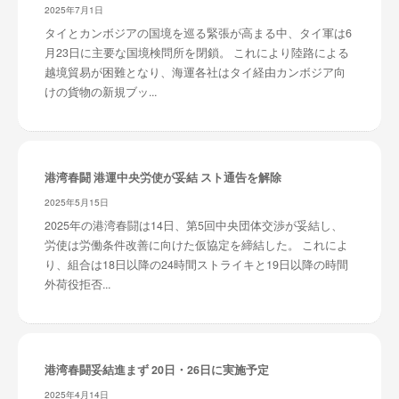
2025年7月1日
タイとカンボジアの国境を巡る緊張が高まる中、タイ軍は6
月23日に主要な国境検問所を閉鎖。 これにより陸路による
越境貿易が困難となり、海運各社はタイ経由カンボジア向
けの貨物の新規ブッ...
港湾春闘 港運中央労使が妥結 スト通告を解除
2025年5月15日
2025年の港湾春闘は14日、第5回中央団体交渉が妥結し、
労使は労働条件改善に向けた仮協定を締結した。 これによ
り、組合は18日以降の24時間ストライキと19日以降の時間
外荷役拒否...
港湾春闘妥結進まず 20日・26日に実施予定
2025年4月14日