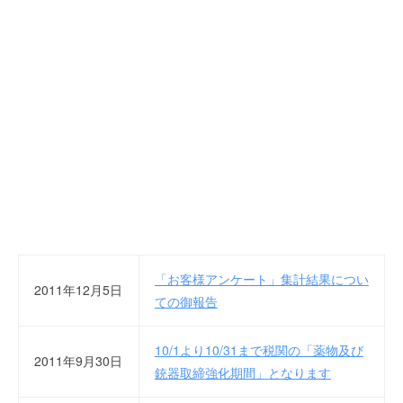
を
r
代
行
し
ま
す
。
国
際
規
格
と
Ｉ
Ｔ
「お客様アンケート」集計結果につい
2011年12月5日
化
ての御報告
で
エ
10/1より10/31まで税関の「薬物及び
キ
2011年9月30日
銃器取締強化期間」となります
ス
パ