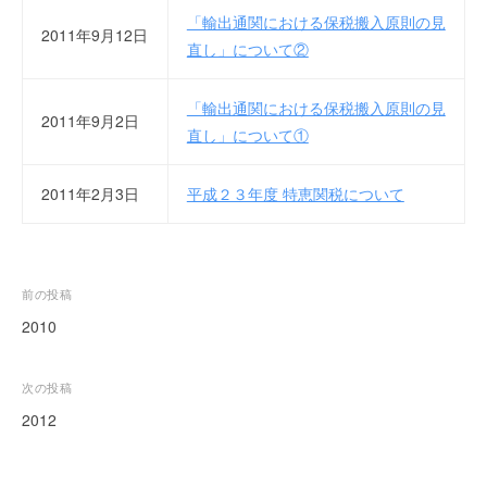
「輸出通関における保税搬入原則の見
ー
2011年9月12日
ト
直し」について②
が
サ
「輸出通関における保税搬入原則の見
2011年9月2日
ポ
直し」について①
ー
ト
2011年2月3日
平成２３年度 特恵関税について
し
ま
す
。
投
前の投稿
正
確
稿
2010
・
ナ
迅
ビ
次の投稿
速
ゲ
2012
・
ー
安
心
シ