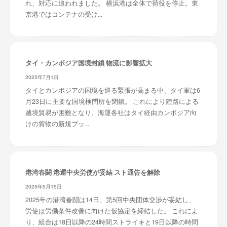
れ、対応に追われました。 横浜港は全体で荷役を停止。東
京港ではコンテナの受け...
タイ・カンボジア国境封鎖 物流に影響拡大
2025年7月1日
タイとカンボジアの国境を巡る緊張が高まる中、タイ軍は6
月23日に主要な国境検問所を閉鎖。 これにより陸路による
越境貿易が困難となり、海運各社はタイ経由カンボジア向
けの貨物の新規ブッ...
港湾春闘 港運中央労使が妥結 スト通告を解除
2025年5月15日
2025年の港湾春闘は14日、第5回中央団体交渉が妥結し、
労使は労働条件改善に向けた仮協定を締結した。 これによ
り、組合は18日以降の24時間ストライキと19日以降の時間