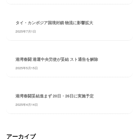
レ
イ
タ
タイ・カンボジア国境封鎖 物流に影響拡大
ー
2025年7月1日
ズ
～
港湾春闘 港運中央労使が妥結 スト通告を解除
2025年5月15日
港湾春闘妥結進まず 20日・26日に実施予定
2025年4月14日
アーカイブ