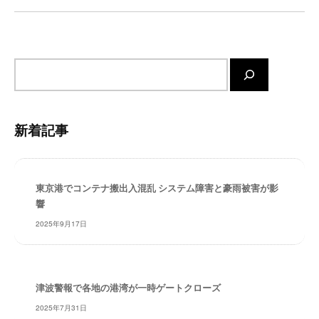
・
ョ
安
ン
全
・
サ
経
イ
験
ト
・
内
実
新着記事
績
検
・
索
信
頼
東京港でコンテナ搬出入混乱 システム障害と豪雨被害が影
～
響
株
2025年9月17日
式
会
社
共
津波警報で各地の港湾が一時ゲートクローズ
同
2025年7月31日
フ