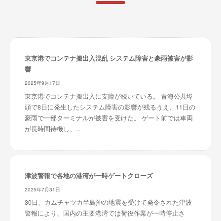
東京港でコンテナ搬出入混乱 システム障害と豪雨被害が影
響
2025年9月17日
東京港でコンテナ搬出入に支障が続いている。 青海公共埠
頭で8日に発生したシステム障害の影響が残るうえ、11日の
豪雨で一部ターミナルが被害を受けた。 ゲート前では車両
が長時間待機し、...
津波警報で各地の港湾が一時ゲートクローズ
2025年7月31日
30日、カムチャツカ半島沖の地震を受けて発令された津波
警報により、国内の主要港湾では荷役作業が一時停止さ