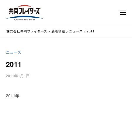
コ
式
会
ン
メ
社
テ
ニ
ュ
共
株
ン
通
ー
同
株式会社共同フレイターズ
>
新着情報
>
ニュース
>
2011
ツ
関
式
フ
業
へ
会
レ
務
ス
社
ニュース
イ
代
キ
共
タ
行
2011
ッ
同
・
ー
プ
輸
ズ
フ
2011年1月1日
b
入
レ
y
手
w
イ
続
2011年
p
タ
・
m
ー
輸
a
出
s
ズ
手
t
続
e