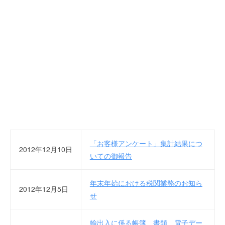
を
r
代
行
し
ま
す
。
国
際
規
格
と
Ｉ
「お客様アンケート」集計結果につ
2012年12月10日
Ｔ
いての御報告
化
で
年末年始における税関業務のお知ら
2012年12月5日
エ
せ
キ
ス
輸出入に係る帳簿、書類、電子デー
パ