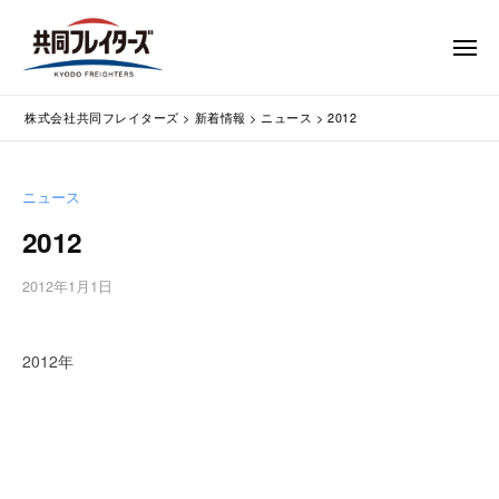
コ
式
会
ン
メ
社
テ
ニ
ュ
共
株
ン
通
ー
同
株式会社共同フレイターズ
>
新着情報
>
ニュース
>
2012
ツ
関
式
フ
業
へ
会
レ
務
ス
社
ニュース
イ
代
キ
共
タ
行
2012
ッ
同
・
ー
プ
輸
ズ
フ
2012年1月1日
b
入
レ
y
手
w
イ
続
2012年
p
タ
・
m
ー
輸
a
出
s
ズ
手
t
続
e