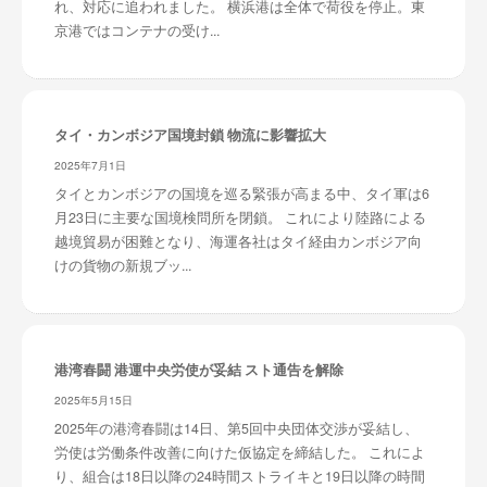
れ、対応に追われました。 横浜港は全体で荷役を停止。東
京港ではコンテナの受け...
タイ・カンボジア国境封鎖 物流に影響拡大
2025年7月1日
タイとカンボジアの国境を巡る緊張が高まる中、タイ軍は6
月23日に主要な国境検問所を閉鎖。 これにより陸路による
越境貿易が困難となり、海運各社はタイ経由カンボジア向
けの貨物の新規ブッ...
港湾春闘 港運中央労使が妥結 スト通告を解除
2025年5月15日
2025年の港湾春闘は14日、第5回中央団体交渉が妥結し、
労使は労働条件改善に向けた仮協定を締結した。 これによ
り、組合は18日以降の24時間ストライキと19日以降の時間