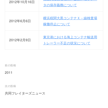
2012年10月16日
タの保存義務について
ー
ト
が
横浜税関大黒コンテナＸ－線検査場
2012年6月6日
サ
稼働停止について
ポ
ー
東京港における海上コンテナ輸送用
ト
2012年2月9日
トレーラー不足の状況について
し
ま
す
。
投
前の投稿
正
確
稿
2011
・
ナ
迅
ビ
次の投稿
速
ゲ
共同フレイターズニュース
・
ー
安
心
シ