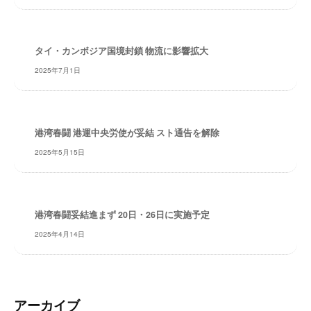
レ
イ
タ
タイ・カンボジア国境封鎖 物流に影響拡大
ー
2025年7月1日
ズ
～
港湾春闘 港運中央労使が妥結 スト通告を解除
2025年5月15日
港湾春闘妥結進まず 20日・26日に実施予定
2025年4月14日
アーカイブ