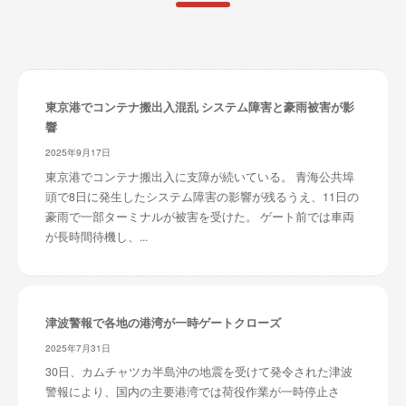
東京港でコンテナ搬出入混乱 システム障害と豪雨被害が影
響
2025年9月17日
東京港でコンテナ搬出入に支障が続いている。 青海公共埠
頭で8日に発生したシステム障害の影響が残るうえ、11日の
豪雨で一部ターミナルが被害を受けた。 ゲート前では車両
が長時間待機し、...
津波警報で各地の港湾が一時ゲートクローズ
2025年7月31日
30日、カムチャツカ半島沖の地震を受けて発令された津波
警報により、国内の主要港湾では荷役作業が一時停止さ