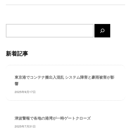
・
ョ
安
ン
全
・
サ
経
イ
験
ト
・
内
実
新着記事
績
検
・
索
信
頼
東京港でコンテナ搬出入混乱 システム障害と豪雨被害が影
～
響
株
2025年9月17日
式
会
社
共
津波警報で各地の港湾が一時ゲートクローズ
同
2025年7月31日
フ