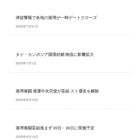
・
安
全
津波警報で各地の港湾が一時ゲートクローズ
・
2025年7月31日
経
験
・
実
タイ・カンボジア国境封鎖 物流に影響拡大
績
2025年7月1日
・
信
頼
～
港湾春闘 港運中央労使が妥結 スト通告を解除
株
2025年5月15日
式
会
社
共
港湾春闘妥結進まず 20日・26日に実施予定
同
2025年4月14日
フ