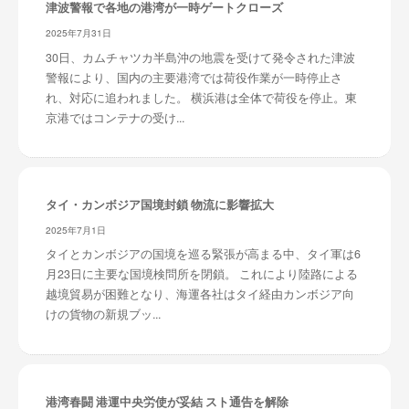
津波警報で各地の港湾が一時ゲートクローズ
2025年7月31日
30日、カムチャツカ半島沖の地震を受けて発令された津波
警報により、国内の主要港湾では荷役作業が一時停止さ
れ、対応に追われました。 横浜港は全体で荷役を停止。東
京港ではコンテナの受け...
タイ・カンボジア国境封鎖 物流に影響拡大
2025年7月1日
タイとカンボジアの国境を巡る緊張が高まる中、タイ軍は6
月23日に主要な国境検問所を閉鎖。 これにより陸路による
越境貿易が困難となり、海運各社はタイ経由カンボジア向
けの貨物の新規ブッ...
港湾春闘 港運中央労使が妥結 スト通告を解除