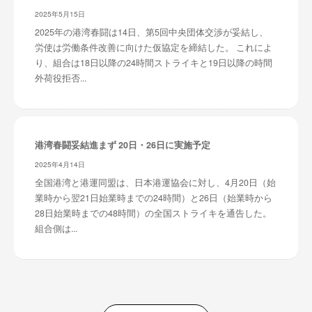
2025年5月15日
2025年の港湾春闘は14日、第5回中央団体交渉が妥結し、
労使は労働条件改善に向けた仮協定を締結した。 これによ
り、組合は18日以降の24時間ストライキと19日以降の時間
外荷役拒否...
港湾春闘妥結進まず 20日・26日に実施予定
2025年4月14日
全国港湾と港運同盟は、日本港運協会に対し、4月20日（始
業時から翌21日始業時までの24時間）と26日（始業時から
28日始業時までの48時間）の全国ストライキを通告した。
組合側は...