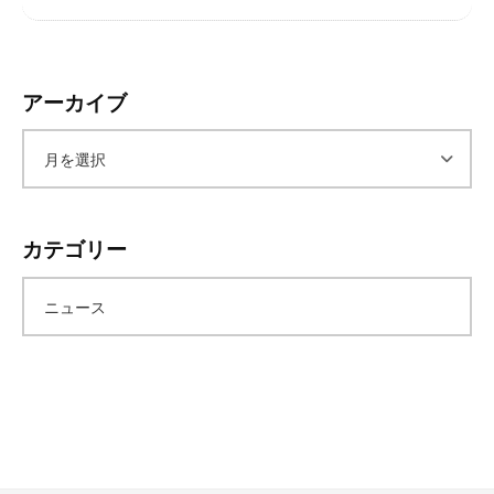
レ
イ
タ
アーカイブ
ー
ズ
～
ア
ー
カテゴリー
カ
ニュース
イ
ブ