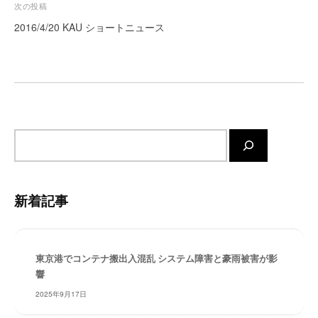
ビ
次の投稿
ー
ゲ
2016/4/20 KAU ショートニュース
ト
ー
が
サ
シ
ポ
ョ
ー
ン
ト
し
サ
ま
イ
す
ト
。
内
正
新着記事
検
確
索
・
迅
東京港でコンテナ搬出入混乱 システム障害と豪雨被害が影
速
響
・
安
2025年9月17日
心