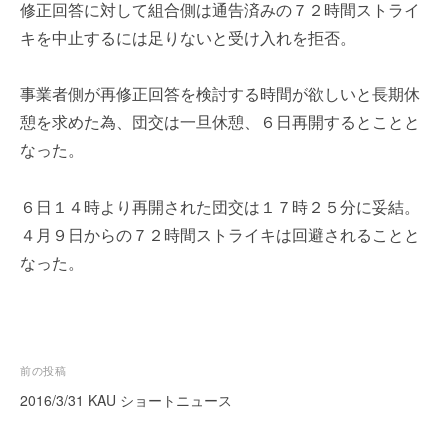
修正回答に対して組合側は通告済みの７２時間ストライ
を
r
代
キを中止するには足りないと受け入れを拒否。
行
し
事業者側が再修正回答を検討する時間が欲しいと長期休
ま
憩を求めた為、団交は一旦休憩、６日再開するとことと
す
。
なった。
国
際
６日１４時より再開された団交は１７時２５分に妥結。
規
４月９日からの７２時間ストライキは回避されることと
格
なった。
と
Ｉ
Ｔ
化
で
投
前の投稿
エ
稿
キ
2016/3/31 KAU ショートニュース
ス
ナ
パ