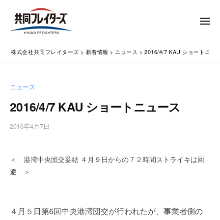
コ
式
会
ン
メ
社
テ
ニ
ュ
共
株
ン
通
ー
同
株式会社共同フレイターズ
>
新着情報
>
ニュース
>
2016/4/7 KAU ショートニュ
ツ
関
式
フ
業
へ
会
レ
務
ス
社
ニュース
イ
代
キ
共
タ
行
2016/4/7 KAU ショートニュース
ッ
同
・
ー
プ
輸
ズ
フ
2016年4月7日
b
入
レ
y
手
w
イ
続
＜ 港湾中央団交妥結 ４月９日からの７２時間ストライキは回
p
タ
・
m
避 ＞
ー
輸
a
出
s
ズ
手
t
４月５日第6回中央港湾団交が行われたが、事業者側の
続
e