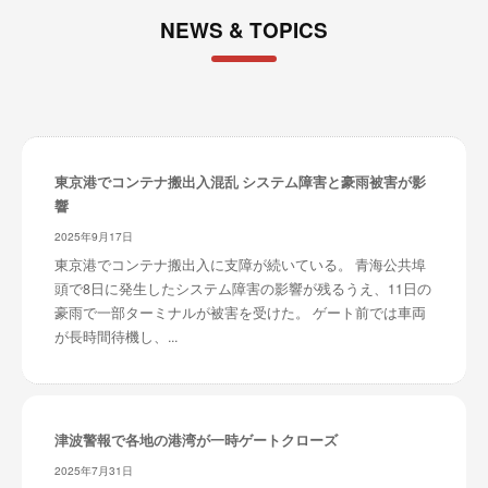
NEWS & TOPICS
東京港でコンテナ搬出入混乱 システム障害と豪雨被害が影
響
2025年9月17日
東京港でコンテナ搬出入に支障が続いている。 青海公共埠
頭で8日に発生したシステム障害の影響が残るうえ、11日の
豪雨で一部ターミナルが被害を受けた。 ゲート前では車両
が長時間待機し、...
津波警報で各地の港湾が一時ゲートクローズ
2025年7月31日