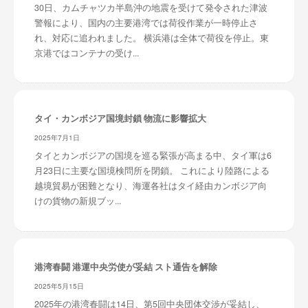
30日、カムチャツカ半島沖の地震を受けて発令された津波
警報により、国内の主要港湾では荷役作業が一時停止さ
れ、対応に追われました。 横浜港は全体で荷役を停止。東
京港ではコンテナの受け...
タイ・カンボジア国境封鎖 物流に影響拡大
2025年7月1日
タイとカンボジアの国境を巡る緊張が高まる中、タイ軍は6
月23日に主要な国境検問所を閉鎖。 これにより陸路による
越境貿易が困難となり、海運各社はタイ経由カンボジア向
けの貨物の新規ブッ...
港湾春闘 港運中央労使が妥結 スト通告を解除
2025年5月15日
2025年の港湾春闘は14日、第5回中央団体交渉が妥結し、