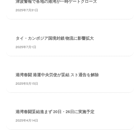
津波警報で各地の港湾が一時ゲートクローズ
・
安
2025年7月31日
全
・
経
タイ・カンボジア国境封鎖 物流に影響拡大
験
・
2025年7月1日
実
績
・
信
港湾春闘 港運中央労使が妥結 スト通告を解除
頼
2025年5月15日
～
株
式
会
港湾春闘妥結進まず 20日・26日に実施予定
社
2025年4月14日
共
同
フ