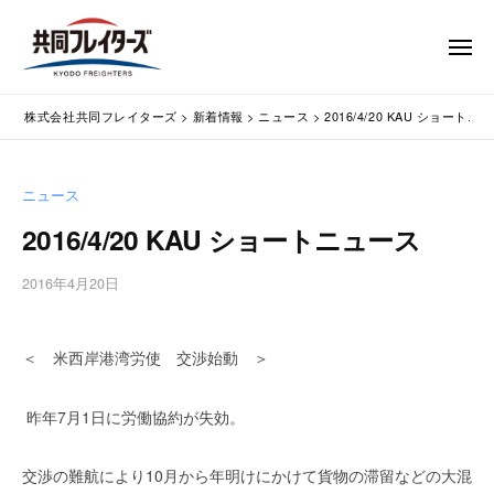
コ
式
会
ン
メ
社
テ
ニ
ュ
共
株
ン
通
ー
同
株式会社共同フレイターズ
>
新着情報
>
ニュース
>
2016/4/20 KAU ショートニ
ツ
関
式
フ
業
へ
会
レ
務
ス
社
ニュース
イ
代
キ
共
タ
行
2016/4/20 KAU ショートニュース
ッ
同
・
ー
プ
輸
ズ
フ
2016年4月20日
b
入
レ
y
手
w
イ
続
＜ 米西岸港湾労使 交渉始動 ＞
p
タ
・
m
ー
輸
a
昨年7月1日に労働協約が失効。
出
s
ズ
手
t
交渉の難航により10月から年明けにかけて貨物の滞留などの大混
続
e