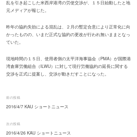
を
r
乱を引き起こした米西岸港湾の労使交渉が、１５日始動したと地
代
元メディアが報じた。
行
し
昨年の協約失効による混乱は、２月の暫定合意により正常化に向
ま
かったものの、いまだ正式な協約の更改が行われ無いままとなっ
す
ていた。
。
国
現地時間の１５日、使用者側の太平洋海事協会（PMA）が国際港
際
規
湾倉庫労働組合（ILWU）に対して現行労働協約の延長に関する
格
交渉を正式に提案し、交渉が動きだすことになった。
と
Ｉ
Ｔ
投
前の投稿
化
稿
2016/4/7 KAU ショートニュース
で
ナ
エ
キ
ビ
次の投稿
ス
ゲ
2016/4/26 KAU ショートニュース
パ