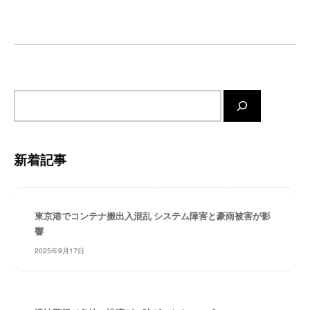
ー
ー
シ
ト
ョ
が
サ
ン
ポ
ー
サ
ト
イ
し
ト
ま
内
新着記事
す
検
。
索
正
確
東京港でコンテナ搬出入混乱 システム障害と豪雨被害が影
・
響
迅
2025年9月17日
速
・
安
心