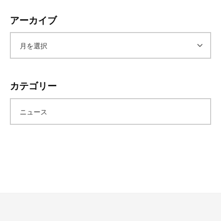
レ
アーカイブ
イ
タ
ー
ア
ズ
～
ー
カテゴリー
カ
ニュース
イ
ブ