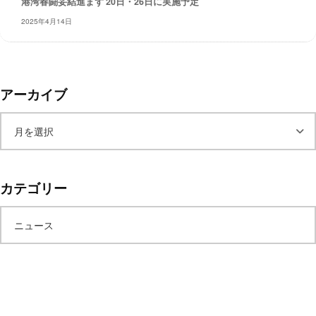
港湾春闘妥結進まず 20日・26日に実施予定
レ
2025年4月14日
イ
タ
ー
ズ
アーカイブ
～
ア
ー
カテゴリー
カ
ニュース
イ
ブ