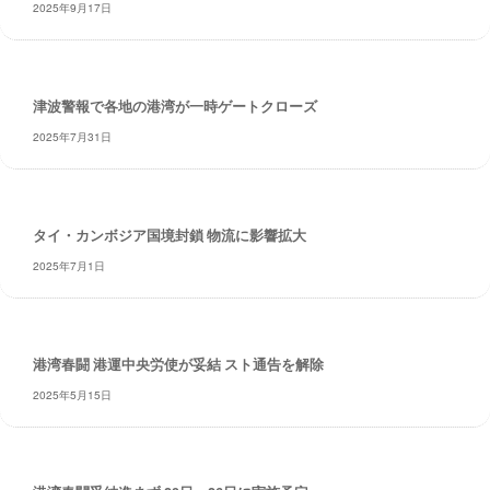
・
2025年9月17日
安
全
・
津波警報で各地の港湾が一時ゲートクローズ
経
験
2025年7月31日
・
実
績
タイ・カンボジア国境封鎖 物流に影響拡大
・
信
2025年7月1日
頼
～
株
式
港湾春闘 港運中央労使が妥結 スト通告を解除
会
2025年5月15日
社
共
同
フ