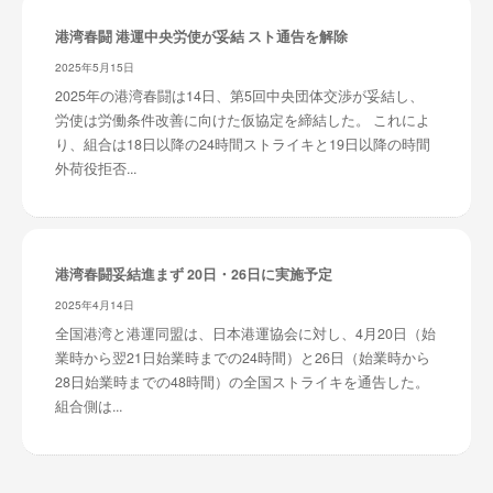
港湾春闘 港運中央労使が妥結 スト通告を解除
2025年5月15日
2025年の港湾春闘は14日、第5回中央団体交渉が妥結し、
労使は労働条件改善に向けた仮協定を締結した。 これによ
り、組合は18日以降の24時間ストライキと19日以降の時間
外荷役拒否...
港湾春闘妥結進まず 20日・26日に実施予定
2025年4月14日
全国港湾と港運同盟は、日本港運協会に対し、4月20日（始
業時から翌21日始業時までの24時間）と26日（始業時から
28日始業時までの48時間）の全国ストライキを通告した。
組合側は...