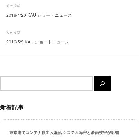
投
前の投稿
ー
ト
稿
2016/4/20 KAU ショートニュース
が
ナ
サ
ビ
次の投稿
ポ
ゲ
2016/5/9 KAU ショートニュース
ー
ー
ト
し
シ
ま
ョ
す
ン
。
サ
正
イ
確
ト
・
内
迅
新着記事
検
速
索
・
安
東京港でコンテナ搬出入混乱 システム障害と豪雨被害が影響
心