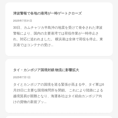
津波警報で各地の港湾が一時ゲートクローズ
2025年7月31日
30日、カムチャツカ半島沖の地震を受けて発令された津波
警報により、国内の主要港湾では荷役作業が一時停止さ
れ、対応に追われました。 横浜港は全体で荷役を停止。東
京港ではコンテナの受け...
タイ・カンボジア国境封鎖 物流に影響拡大
2025年7月1日
タイとカンボジアの国境を巡る緊張が高まる中、タイ軍は6
月23日に主要な国境検問所を閉鎖。 これにより陸路による
越境貿易が困難となり、海運各社はタイ経由カンボジア向
けの貨物の新規ブッ...