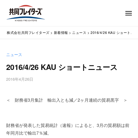
コ
式
会
ン
メ
社
テ
ニ
ュ
共
株
ン
通
ー
同
株式会社共同フレイターズ
>
新着情報
>
ニュース
>
2016/4/26 KAU ショートニ
ツ
関
式
フ
業
へ
会
レ
務
ス
社
ニュース
イ
代
キ
共
タ
行
2016/4/26 KAU ショートニュース
ッ
同
・
ー
プ
輸
ズ
フ
2016年4月26日
b
入
レ
y
手
w
イ
続
＜ 財務省3月集計 輸出入とも減／2ヶ月連続の貿易黒字 ＞
p
タ
・
m
ー
輸
a
出
s
ズ
財務省が発表した貿易統計（速報）によると、3月の貿易額は前
手
t
年同月比で輸出7％減、
続
e