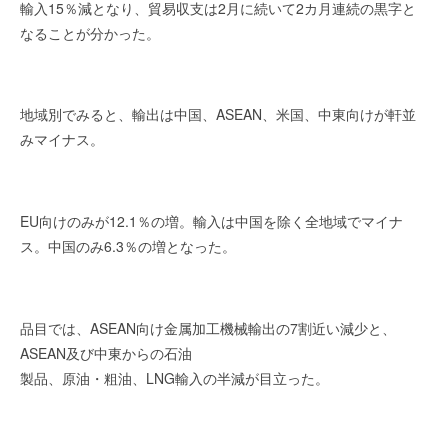
輸入15％減となり、貿易収支は2月に続いて2カ月連続の黒字と
を
r
代
なることが分かった。
行
し
ま
地域別でみると、輸出は中国、ASEAN、米国、中東向けが軒並
す
みマイナス。
。
国
際
規
EU向けのみが12.1％の増。輸入は中国を除く全地域でマイナ
格
ス。中国のみ6.3％の増となった。
と
Ｉ
Ｔ
品目では、ASEAN向け金属加工機械輸出の7割近い減少と、
化
ASEAN及び中東からの石油
で
エ
製品、原油・粗油、LNG輸入の半減が目立った。
キ
ス
パ