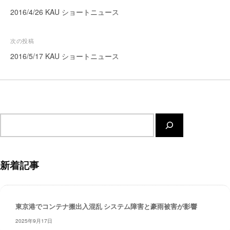
ー
稿
2016/4/26 KAU ショートニュース
ト
ナ
が
ビ
次の投稿
サ
ゲ
2016/5/17 KAU ショートニュース
ポ
ー
ー
ト
シ
し
ョ
ま
ン
す
サ
。
イ
正
ト
確
内
新着記事
・
検
迅
索
速
・
東京港でコンテナ搬出入混乱 システム障害と豪雨被害が影響
安
2025年9月17日
心