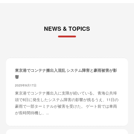
NEWS & TOPICS
東京港でコンテナ搬出入混乱 システム障害と豪雨被害が影
響
2025年9月17日
東京港でコンテナ搬出入に支障が続いている。 青海公共埠
頭で8日に発生したシステム障害の影響が残るうえ、11日の
豪雨で一部ターミナルが被害を受けた。 ゲート前では車両
が長時間待機し、...