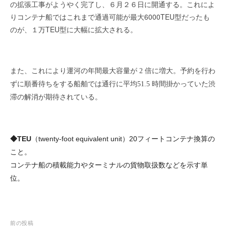
の拡張工事がようやく完了し、６月２６日に開通する。これによ
を
r
代
りコンテナ船ではこれまで通過可能が最大6000TEU型だったも
行
のが、１万TEU型に大幅に拡大される。
し
ま
す
また、これにより
運河の年間最大容量が 2 倍に増大。予約を行わ
。
国
ずに順番待ちをする船舶では通行に平均51.5 時間掛かっていた渋
際
滞の解消が期待されている。
規
格
と
◆TEU
（twenty-foot equivalent unit）20フィートコンテナ換算の
Ｉ
こと。
Ｔ
コンテナ船の積載能力やターミナルの貨物取扱数などを示す単
化
で
位。
エ
キ
ス
投
前の投稿
パ