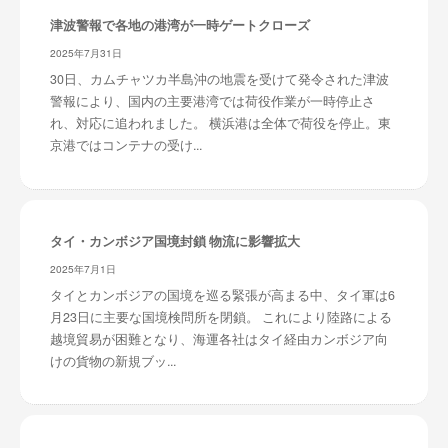
津波警報で各地の港湾が一時ゲートクローズ
2025年7月31日
30日、カムチャツカ半島沖の地震を受けて発令された津波
警報により、国内の主要港湾では荷役作業が一時停止さ
れ、対応に追われました。 横浜港は全体で荷役を停止。東
京港ではコンテナの受け...
タイ・カンボジア国境封鎖 物流に影響拡大
2025年7月1日
タイとカンボジアの国境を巡る緊張が高まる中、タイ軍は6
月23日に主要な国境検問所を閉鎖。 これにより陸路による
越境貿易が困難となり、海運各社はタイ経由カンボジア向
けの貨物の新規ブッ...