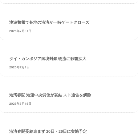
・
安
全
津波警報で各地の港湾が一時ゲートクローズ
・
経
2025年7月31日
験
・
実
タイ・カンボジア国境封鎖 物流に影響拡大
績
・
2025年7月1日
信
頼
～
株
港湾春闘 港運中央労使が妥結 スト通告を解除
式
2025年5月15日
会
社
共
同
港湾春闘妥結進まず 20日・26日に実施予定
フ