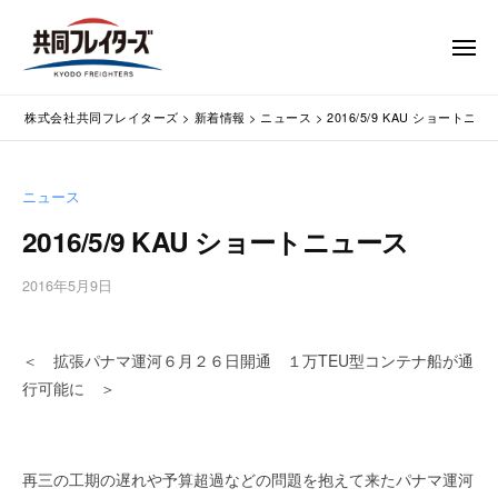
コ
式
会
ン
メ
社
テ
ニ
ュ
共
株
ン
通
ー
同
株式会社共同フレイターズ
>
新着情報
>
ニュース
>
2016/5/9 KAU ショートニュ
ツ
関
式
フ
業
へ
会
レ
務
ス
社
ニュース
イ
代
キ
共
タ
行
2016/5/9 KAU ショートニュース
ッ
同
・
ー
プ
輸
ズ
フ
2016年5月9日
b
入
レ
y
手
w
イ
続
＜ 拡張パナマ運河６月２６日開通 １万TEU型コンテナ船が通
p
タ
・
m
行可能に ＞
ー
輸
a
出
s
ズ
手
t
再三の工期の遅れや予算超過などの問題を抱えて来たパナマ運河
続
e