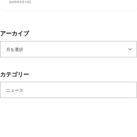
2025年4月14日
レ
イ
タ
ー
アーカイブ
ズ
～
ア
ー
カテゴリー
カ
ニュース
イ
ブ