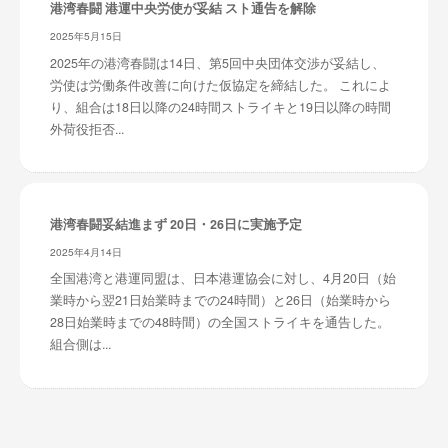
港湾春闘 港運中央労使が妥結 スト通告を解除
2025年5月15日
2025年の港湾春闘は14日、第5回中央団体交渉が妥結し、
労使は労働条件改善に向けた仮協定を締結した。 これによ
り、組合は18日以降の24時間ストライキと19日以降の時間
外荷役拒否...
港湾春闘妥結進まず 20日・26日に実施予定
2025年4月14日
全国港湾と港運同盟は、日本港運協会に対し、4月20日（始
業時から翌21日始業時までの24時間）と26日（始業時から
28日始業時までの48時間）の全国ストライキを通告した。
組合側は...